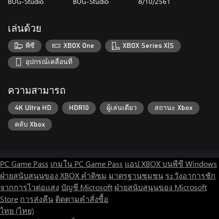
BUG-Studio
BUG-Studio
8/10/2561
เล่นด้วย
พีซี
XBOX One
XBOX Series X|S
อุปกรณ์เคลื่อนที่
ความสามารถ
4K Ultra HD
HDR10
ผู้เล่นเดียว
สถานะ Xbox
คลับ Xbox
PC Game Pass
เกมใน PC Game Pass
แอป XBOX บนพีซี Windows
ฝ่ายสนับสนุนของ XBOX
คำติชม
มาตรฐานชุมชน
ระวังอาการชัก
จากการไวต่อแสง
บัญชี Microsoft
ฝ่ายสนับสนุนของ Microsoft
Store
การส่งคืน
ติดตามคำสั่งซื้อ
ไทย (ไทย)