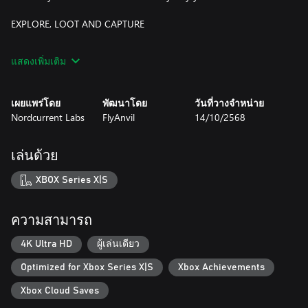
EXPLORE, LOOT AND CAPTURE
While most of the buildings of the Dust Bowl are long
แสดงเพิ่มเติม
abandoned and taken over by the undead, the loot and potential
shelter is coveted by most survivors. During your exploration
missions you’ll come across various farmsteads, factories and
เผยแพร่โดย
พัฒนาโดย
วันที่วางจำหน่าย
military installations full to the brim with monsters, loot, and
Nordcurrent Labs
FlyAnvil
14/10/2568
most importantly, foundations that hold the potential to turn the
long abandoned structures into sprawling and heavily fortified
settlements.
เล่นด้วย
YOUR OWN SAFE HAVEN
XBOX Series X|S
With survivors from all over the wasteland pouring into your
settlements for safety, it’s smart to keep them occupied. Assign
ความสามารถ
them to build factories to make food, fabricate resources or make
useful goods to barter with, put up and upgrade defenses, and in
4K Ultra HD
ผู้เล่นเดียว
the event of an attack, task your best soldiers to protect your
Optimized for Xbox Series X|S
Xbox Achievements
settlements while you’re away or join the battle yourself and help
push back the monsters coming to take what’s yours!
Xbox Cloud Saves