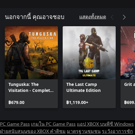
SCOUT OUT YOUR COMPETITION
The packs of monsters always have a leader. Plan ahead,
แสดงทั้งหมด
นอกจากนี้ คุณอาจชอบ
strategically assemble your squad of specialists to maximize your
odds of survival, and head out on exploration and scouting
missions. Gather vital intelligence on the monsters’ movements
to better defend your settlements, or find and eliminate the
Tunguska: The
The Last Camp
Grit 
Visitation - Complete
Ultimate Edition
Edition
฿679.00
฿1,119.00+
฿699
PC Game Pass
เกมใน PC Game Pass
แอป XBOX บนพีซี Windows
ฝ่ายสนับสนุนของ XBOX
คำติชม
มาตรฐานชุมชน
ระวังอาการชัก