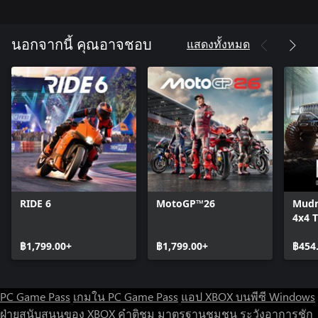
แสดงทั้งหมด
นอกจากนี้ คุณอาจชอบ
RIDE 6
MotoGP™26
Mudn
4x4 T
Simu
฿1,799.00+
฿1,799.00+
฿454
PC Game Pass
เกมใน PC Game Pass
แอป XBOX บนพีซี Windows
ฝ่ายสนับสนุนของ XBOX
คำติชม
มาตรฐานชุมชน
ระวังอาการชัก