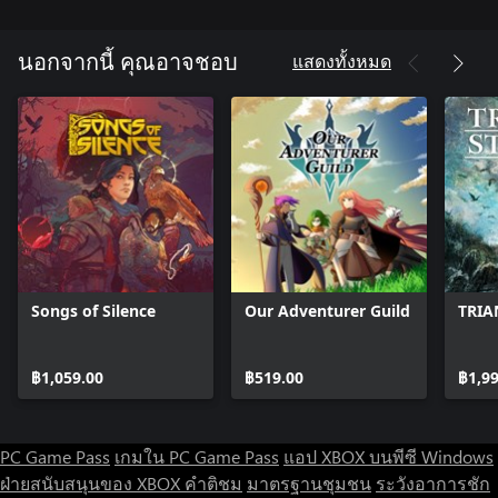
grasp of war fever, panic, and factional strife. A traitor around
every corner. To have a chance at winning the war, you’ll need to
make some difficult choices.
แสดงทั้งหมด
นอกจากนี้ คุณอาจชอบ
Verroa is torn apart by factions, and many of these factions are
fractured in turn. Decide who to support and who to throw to
the wolves - but weigh each option carefully. After all, your
choices may drastically change the coming battles…
Every choice can fundamentally change the way you play the
game. No two playthroughs are the same and what goes right in
one game can go terribly wrong in the other.
Songs of Silence
Our Adventurer Guild
TRIA
TWIST THE THREADS OF DESTINY
No playthroughs are the same, but you can push Dark Deity 2
฿1,059.00
฿519.00
฿1,9
even further. Inspired by the many community-made
randomizers for popular RPGs, Dark Deity 2 features a built-in
comprehensive randomizer and campaign customization suite
from launch. Random recruitment order, custom difficulty runs
PC Game Pass
เกมใน PC Game Pass
แอป XBOX บนพีซี Windows
with stat, aptitude, xp, gold sliders, and more are available,
ฝ่ายสนับสนุนของ XBOX
คำติชม
มาตรฐานชุมชน
ระวังอาการชัก
allowing for near-limitless replayability!