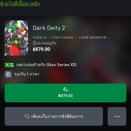
ข้ามไปที่เนื้อหาหลัก
Dark Deity 2
indie.io
•
เกมวางแผน
•
เกมสวมบทบาท
•
บู๊และผจญภัย
฿879.00
เหมาะสมสําหรับ Xbox Series X|S
รองรับ 1 ภาษา
ซื้อ
฿879.00
เพิ่มลงในรายการสิ่งที่ต้องการ
● ● ●