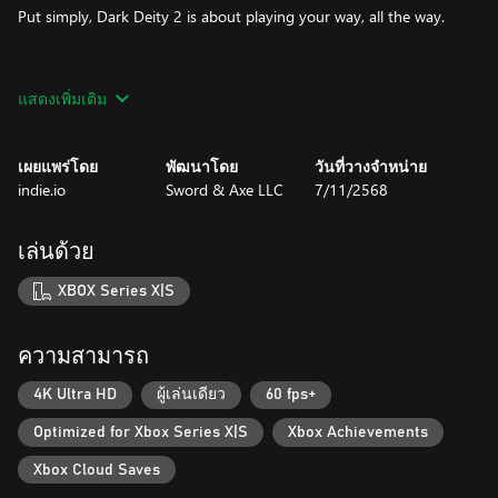
Put simply, Dark Deity 2 is about playing your way, all the way.
STRATEGIZE AND PREVAIL
แสดงเพิ่มเติม
Turn-based tactical combat is at the heart of Dark Deity 2. Your
20 heroes have access to 45 branching classes, each with its own
เผยแพร่โดย
พัฒนาโดย
วันที่วางจำหน่าย
powerful abilities, passive effects, and its own tactical niche…
indie.io
Sword & Axe LLC
7/11/2568
…that’s until you start experimenting with skills, abilities, and gear
that can completely change the way a unit performs in the field
เล่นด้วย
and upend your tactics in a good way..
XBOX Series X|S
Heroes will bond as they fight seemingly impossible odds.
Hardship forges the strongest bonds…but can also destroy
friendships and wreak havoc. Will you be able to walk the line
ความสามารถ
between the two?
4K Ultra HD
ผู้เล่นเดียว
60 fps+
Optimized for Xbox Series X|S
Xbox Achievements
MAKE YOUR DECISIONS WISELY
Xbox Cloud Saves
A desperate defense against an overwhelming foe. A land in the