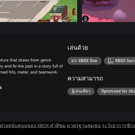
เล่นด้วย
enture that draws from genre
XBOX One
XBOX Seri
y and fix the past in a story full of
 timed hits, meter, and teamwork.
ความสามารถ
ย
ผู้เล่นเดียว
Optimized for Xb
ฝ่ายสนับสนุนของ XBOX
คำติชม
มาตรฐานชุมชน
ระวังอาการชัก