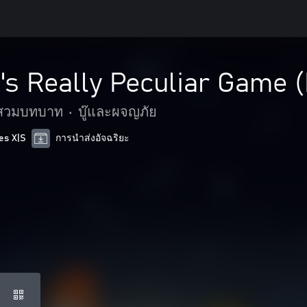
e's Really Peculiar Game
สวมบทบาท
•
บู๊และผจญภัย
es X|S
การนำส่งอัจฉริยะ