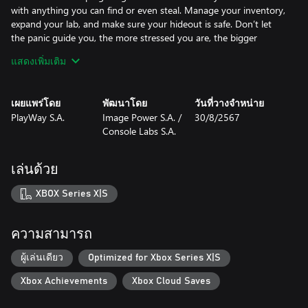
with anything you can find or even steal. Manage your inventory,
expand your lab, and make sure your hideout is safe. Don’t let
the panic guide you, the more stressed you are, the bigger
chance Feds will drop by to say hello and check your spot! Don’t
แสดงเพิ่มเติม
leave any traces, be patient and extremely careful! They will never
even know what hit them!
เผยแพร่โดย
พัฒนาโดย
วันที่วางจำหน่าย
Running low on resources? Need more test subjects? Send your
PlayWay S.A.
Image Power S.A. /
30/8/2567
sick creatures into the city! Find whatever resources you need.
Console Labs S.A.
Spread panic in the city to scare off anyone trying to find your
hideout. And if the military starts looking for you, send the
strongest of your creatures to teach them a lesson. Let no one
เล่นด้วย
stop you in your search for the ultimate mutagen!
XBOX Series X|S
Features:
- First-person mad scientist simulator
- Complex resource and inventory management
ความสามารถ
- A strategy element - plan raids on the city and prepare for
encounters with the military
ผู้เล่นเดียว
Optimized for Xbox Series X|S
- Thousands of different mutagens to discover - you name them
Xbox Achievements
Xbox Cloud Saves
all