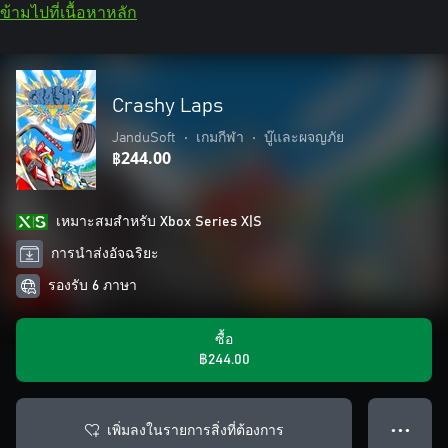
ข้ามไปที่เนื้อหาหลัก
Crashy Laps
JanduSoft
•
เกมกีฬา
•
บู๊และผจญภัย
฿244.00
เหมาะสมสําหรับ Xbox Series X|S
การนำส่งอัจฉริยะ
รองรับ 6 ภาษา
ซื้อ
฿244.00
เพิ่มลงในรายการสิ่งที่ต้องการ
● ● ●