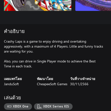
คำอธิบาย
Crashy Laps is a game to enjoy driving and overtaking
aggressively, with a maximum of 4 Players. Little and funny tracks
are waiting for you.
Also, you can drive in Single Player mode to achieve the Best
Time in each track.
เผยแพร่โดย
พัฒนาโดย
วันที่วางจำหน่าย
JanduSoft
CheapeeSoft Games
30/11/2566
เล่นด้วย
XBOX One
XBOX Series X|S