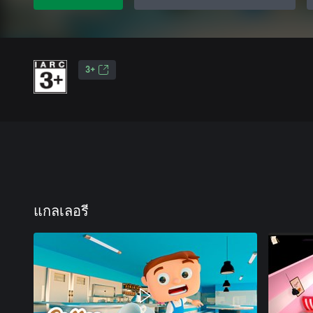
3+
แกลเลอรี