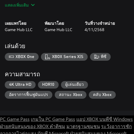
driving that’s simple to play but hard to master!
แสดงเพิ่มเติม
🚗 Collect, Upgrade & Dominate – Earn coins and unlock faster,
stronger, and crazier cars! Each new ride brings a whole new level
of speed and excitement! 🏎️💨
เผยแพร่โดย
พัฒนาโดย
วันที่วางจำหน่าย
💰 Fuel Up & Go Further – Keep your eyes on your gas gauge!
Game Hub LLC
Game Hub LLC
4/11/2568
Collect fuel cans ⛽ and coins 💵 to push your limits and go
higher than ever before.
😎 Meet the Bored Driver – He might look unimpressed, but
เล่นด้วย
don’t be fooled — he’s ready for the most epic ride of his life!
🌍 Endless Adventure – Every run is a new journey! Can you beat
XBOX One
XBOX Series X|S
พีซี
your last score and reach the top of the leaderboard? 🏆
🎵 Cool Sounds & Smooth Controls – Feel every bump, hear
every engine roar, and enjoy gameplay that’s smooth, satisfying,
ความสามารถ
and totally addictive!
4K Ultra HD
HDR10
ผู้เล่นเดียว
🚀 WHY YOU’LL LOVE CLIMB UP HILL
อัตราการฟื้นฟูผันแปร
สถานะ Xbox
คลับ Xbox
Because it’s not just a race — it’s a battle against gravity! 💪
Whether you’re chilling at home 🛋️, on the bus 🚌, or killing time
between tasks ⏰, Climb Up Hill delivers the perfect dose of fun,
PC Game Pass
เกมใน PC Game Pass
แอป XBOX บนพีซี Windows
challenge, and excitement.
ฝ่ายสนับสนุนของ XBOX
คำติชม
มาตรฐานชุมชน
ระวังอาการชัก
Each hill conquered feels like a victory 🥇, each car unlocked feels
like a reward 🏁, and every crazy jump will make you smile 😄 (or
จากการไวต่อแสง
บัญชี Microsoft
ฝ่ายสนับสนุนของ Microsoft