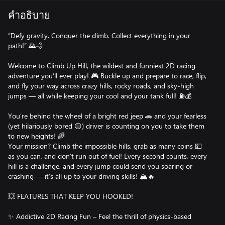
คำอธิบาย
“Defy gravity. Conquer the climb. Collect everything in your
path!” 🌄💨
Welcome to Climb Up Hill, the wildest and funniest 2D racing
adventure you’ll ever play! 🎮 Buckle up and prepare to race, flip,
and fly your way across crazy hills, rocky roads, and sky-high
jumps — all while keeping your cool and your tank full! ⛽💰
You’re behind the wheel of a bright red jeep 🚗 and your fearless
(yet hilariously bored 😐) driver is counting on you to take them
to new heights! 🌈
Your mission? Climb the impossible hills, grab as many coins 💵
as you can, and don’t run out of fuel! Every second counts, every
hill is a challenge, and every jump could send you soaring or
crashing — it’s all up to your driving skills! 🏔️🔥
💥 FEATURES THAT KEEP YOU HOOKED!
✨ Addictive 2D Racing Fun – Feel the thrill of physics-based