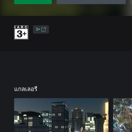
3+
แกลเลอรี