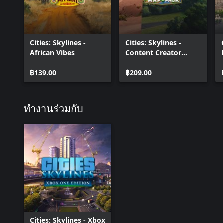
Cities: Skylines -
Cities: Skylines -
African Vibes
Content Creator
Pack: Map Pack 2
฿139.00
฿209.00
ทำงานร่วมกับ
Cities: Skylines - Xbox