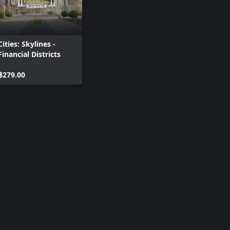
Cities: Skylines -
Financial Districts
฿279.00