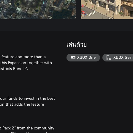
เล่นด้วย
s” feature and more than a
XBOX One
XBOX Seri
 this Expansion together with
stricts Bundle”.
our funds to invest in the best
sion that adds the feature
ap Pack 2” from the community