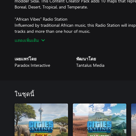
modder Sidai. This Content Creator Pack adds 10 maps that repre
Boreal, Desert, Tropical, and Temperate.
“African Vibes” Radio Station
Influenced by traditional African music, this Radio Station will ins
tracks and more than one hour of music.
แสดงเพิ่มเติม
เผยแพร่โดย
พัฒนาโดย
Paradox Interactive
Tantalus Media
ในชุดนี้