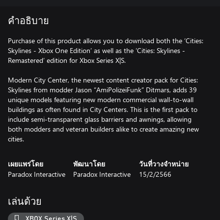
คำอธิบาย
Purchase of this product allows you to download both the ‘Cities:
Skylines - Xbox One Edition’ as well as the ‘Cities: Skylines -
Remastered’ edition for Xbox Series X|S.
Modern City Center, the newest content creator pack for Cities:
Skylines from modder Jason “AmiPolizeiFunk” Ditmars, adds 39
unique models featuring new modern commercial wall-to-wall
buildings as often found in City Centers. This is the first pack to
include semi-transparent glass barriers and awnings, allowing
both modders and veteran builders alike to create amazing new
cities.
เผยแพร่โดย
พัฒนาโดย
วันที่วางจำหน่าย
Paradox Interactive
Paradox Interactive
15/2/2566
เล่นด้วย
XBOX Series X|S