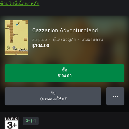
ข้ามไปที่เนื้อหาหลัก
Cazzarion Adventureland
Zarpazo
•
บู๊และผจญภัย
•
เกมผ่านด่าน
฿104.00
ซื้อ
฿104.00
รับ
● ● ●
รุ่นทดลองใช้ฟรี
3+