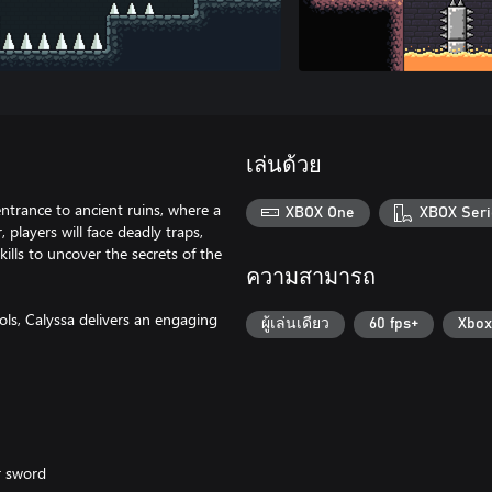
เล่นด้วย
ntrance to ancient ruins, where a
XBOX One
XBOX Seri
 players will face deadly traps,
ills to uncover the secrets of the
ความสามารถ
ols, Calyssa delivers an engaging
ผู้เล่นเดียว
60 fps+
Xbox
r sword