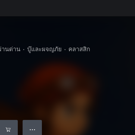
่านด่าน
•
บู๊และผจญภัย
•
คลาสสิก
● ● ●