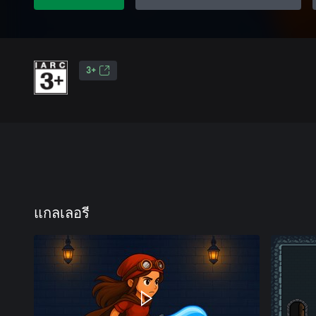
3+
แกลเลอรี