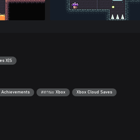
es X|S
 Achievements
สถานะ Xbox
Xbox Cloud Saves