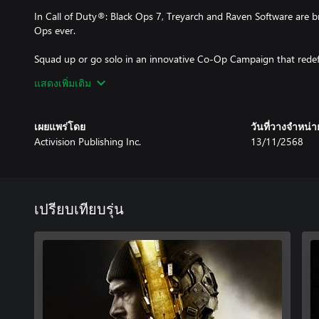
In Call of Duty®: Black Ops 7, Treyarch and Raven Software are br
Ops ever.
Squad up or go solo in an innovative Co-Op Campaign that redefi
แสดงเพิ่มเติม
Multiplayer explodes out of the gate with 16 electrifying 6v6 m
Master a cutting-edge arsenal and outmanoeuvre your enemies 
system.
เผยแพร่โดย
วันที่วางจำหน่า
Activision Publishing Inc.
13/11/2568
In Treyarch’s legendary Round-Based Zombies mode, the nightmar
Trapped in the heart of the Dark Aether, the crew is thrust into a 
biggest Round-Based Zombies map in Black Ops history.
เปรียบเทียบรุ่น
Game requires a Game Pass Essential subscription (sold separately
TPM 2.0 and Secure Boot required for PC, other security measur
https://support.activision.com/tpm.
*Battle Pass / BlackCell redemption applies to one Season of Black
Content, features, services, online play, and support not available 