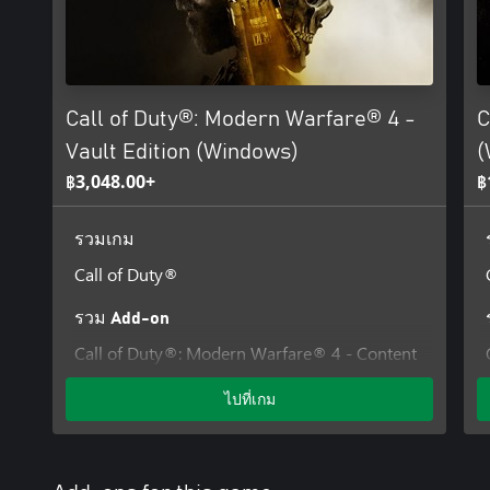
change, or terminate.
Requires an Activision account and acceptance of the Activision S
Agreement. A mobile phone number linked to your Activision acc
Black Ops 7.
Call of Duty®: Modern Warfare® 4 -
C
Additional storage space may be required for mandatory game u
Vault Edition (Windows)
(
฿3,048.00+
฿
For more information, please visit www.callofduty.com.
©/TM/® 2025-2026 Activision Publishing, Inc. This product conta
รวมเกม
from Id Software ('Id Technology'). Id Technology © 1999-2026 Id
Call of Duty®
รวม Add-on
Call of Duty®: Modern Warfare® 4 - Content
Pack 1
ไปที่เกม
Hostile Alliance Operator Pack - Call of
Duty®: Modern Warfare® 4
Special Forces Operator Pack - Call of Duty®:
Modern Warfare® 4