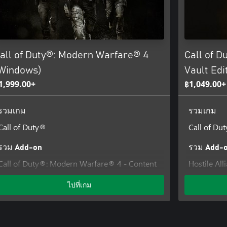
oftware License and Services
ount may be required to play
all of Duty®: Modern Warfare® 4
Call of 
pdates.
Windows)
Vault Edi
1,999.00+
฿1,049.00+
ins software technology licensed
รวมเกม
รวมเกม
 Software, Inc.
Call of Duty®
Call of Du
รวม Add-on
รวม Add-
Call of Duty®: Modern Warfare® 4 - Content
Hostile All
Pack 1
Duty®: Mo
ไปที่เกม
Special Fo
Modern Wa
Signature 
Modern Wa