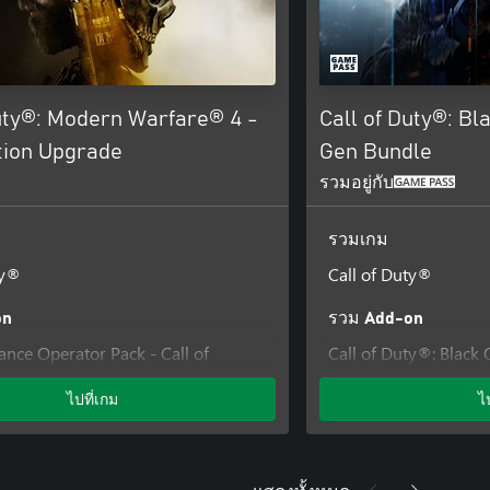
Duty®: Modern Warfare® 4 -
Call of Duty®: Bl
tion Upgrade
Gen Bundle
รวมอยู่กับ
รวมเกม
ty®
Call of Duty®
on
รวม Add-on
iance Operator Pack - Call of
Call of Duty®: Black 
dern Warfare® 4
ไปที่เกม
ไ
rces Operator Pack - Call of Duty®:
rfare® 4
Weapon Collection - Call of Duty®:
rfare® 4