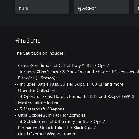
1
ดูเกม
ดู Add-on
คำอธิบาย
The Vault Edition includes:
- Cross-Gen Bundle of Call of Duty®: Black Ops 7
-- Includes Xbox Series X|S, Xbox One and Xbox on PC versions o
- BlackCell (1 Season)*
-- Includes: Battle Pass, 20 Tier Skips, 1,100 CP and more
- Operator Collection
-- 4 Operator Skins: Harper, Karma, T.E.D.D. and Reaper EWR-3
- Mastercraft Collection
-- 5 Mastercraft Weapons
- Ultra GobbleGum Pack for Zombies
-- 8 GobbleGums of Ultra rarity for Black Ops 7
- Permanent Unlock Token for Black Ops 7
- Guild Override Weapon Camo