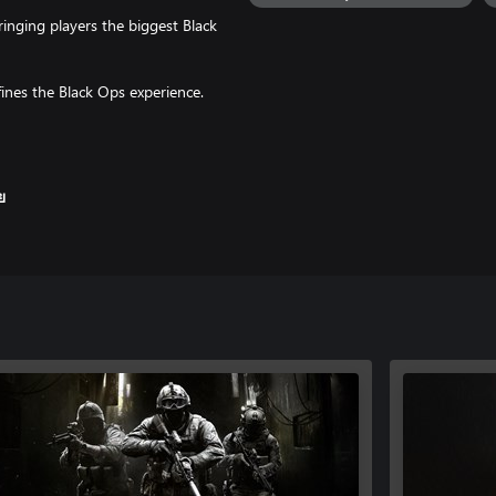
inging players the biggest Black
nes the Black Ops experience.
aps and two 20v20 maps at launch.
with a next level Omnimovement
ย
e begins where reality ends.
vast, ever-shifting hellscape in the
).
es may be enforced. Learn more at
 Ops 7 Battle Pass only.
in all regions, and may vary,