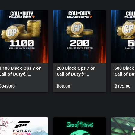
DMZ Deplo
Modern Wa
BlackCell 
Warfare® 
Call of Du
Edition Up
1,100 Black Ops 7 or
200 Black Ops 7 or
500 Black
Call of Duty®:
Call of Duty®:
Call of D
Warzone™ Points
Warzone™ Points
Warzone™
฿349.00
฿69.00
฿175.00