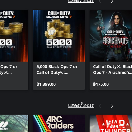
แสดงทั้งหมด
yment Bonus - Call of Duty®:
rfare® 4
(1 Season) - Call of Duty®: Modern
4
ty®: Modern Warfare® 4 - Vault
grade Pack 1
 Ops 7 or
5,000 Black Ops 7 or
Call of Duty®: Blac
uty®:
Call of Duty®:
Ops 7 - Arachnid's
 Points
Warzone™ Points
Mark: Starter Pack
฿1,399.00
฿175.00
แสดงทั้งหมด