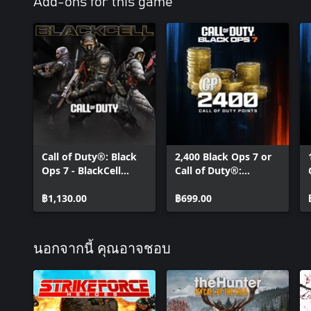
Add-ons for this game
Signature Weapon Collection - Call of Duty®:
Modern Warfare® 4
DMZ Deployment Bonus - Call of Duty®:
Modern Warfare® 4
BlackCell (1 Season) - Call of Duty®: Modern
Warfare® 4
Call of Duty®: Black
2,400 Black Ops 7 or
Ops 7 - BlackCell
Call of Duty®:
(Season 05)
Warzone™ Points
฿1,130.00
฿699.00
นอกจากนี้ คุณอาจชอบ