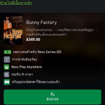
ข้ามไปที่เนื้อหาหลัก
Bunny Factory
DillyFrameGames
•
เกมปริศนาประลองปัญญา
•
เกมสำหรับเด็กและครอบครัว
฿349.00
เหมาะสมสําหรับ Xbox Series X|S
การนำส่งอัจฉริยะ
Xbox Play Anywhere
รองรับ 11 ภาษา
ปรับอุปกรณ์พกพาให้เหมาะสมแล้ว
ซื้อ
฿349.00