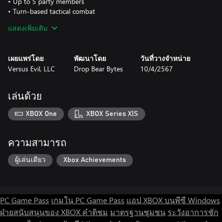
• Up to 5 party members
• Turn-based tactical combat
• Hand-drawn artwork
แสดงเพิ่มเติม
• A content-rich and densely-crafted world
เผยแพร่โดย
พัฒนาโดย
วันที่วางจำหน่าย
Versus Evil, LLC
Drop Bear Bytes
10/4/2567
เล่นด้วย
XBOX One
XBOX Series X|S
ความสามารถ
ผู้เล่นเดียว
Xbox Achievements
PC Game Pass
เกมใน PC Game Pass
แอป XBOX บนพีซี Windows
ฝ่ายสนับสนุนของ XBOX
คำติชม
มาตรฐานชุมชน
ระวังอาการชัก