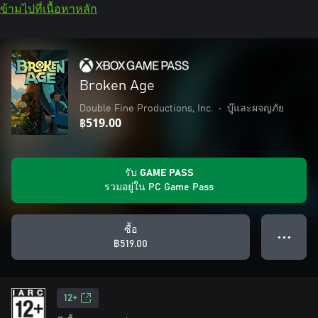
ข้ามไปที่เนื้อหาหลัก
Broken Age
Double Fine Productions, Inc.
•
บู๊และผจญภัย
฿519.00
รับ GAME PASS
รวมอยู่ใน PC Game Pass
ซื้อ
● ● ●
฿519.00
12+