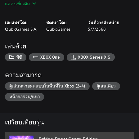
แสดงเพิ่มเติม
- Expand your castle with extra bricks!
- Challenge yourself in epic bonus and boss stages!
เผยแพร่โดย
พัฒนาโดย
วันที่วางจำหน่าย
Want to slow the competition down? No problem! Trip them up
QubicGames S.A.
QubicGames
5/7/2568
and zoom ahead to claim first place. Crush those bonus levels to
stack up coins, and then use them to unlock new skins and colors
to show off your style!
เล่นด้วย
Outbuild, outsmart, and outlast the competition—who knew
พีซี
XBOX One
XBOX Series X|S
building bridges could be this much fun?
ความสามารถ
ผู้เล่นหลายคนแบบในพื้นที่ใน Xbox (2-4)
ผู้เล่นเดียว
หน้อจอร่วม/แยก
เปรียบเทียบรุ่น