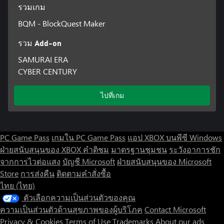
รวมเกม
BQM - BlockQuest Maker
รวม Add-on
SAMURAI ERA
CYBER CENTURY
ไปที่เกม
PC Game Pass
เกมใน PC Game Pass
แอป XBOX บนพีซี Windows
ฝ่ายสนับสนุนของ XBOX
คำติชม
มาตรฐานชุมชน
ระวังอาการชัก
จากการไวต่อแสง
บัญชี Microsoft
ฝ่ายสนับสนุนของ Microsoft
Store
การส่งคืน
ติดตามคำสั่งซื้อ
ไทย (ไทย)
ตัวเลือกความเป็นส่วนตัวของคุณ
ความเป็นส่วนตัวด้านสุขภาพของผู้บริโภค
Contact Microsoft
Privacy & Cookies
Terms of Use
Trademarks
About our ads