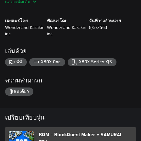
แสดงเพิ่มเติม
★ “PLAY” Take on dungeons!
Let’s battle players from around the world and their pitfall-filled
dungeons. All kinds of mazes are waiting for you. Use items like
เผยแพร่โดย
พัฒนาโดย
วันที่วางจำหน่าย
bombs, arrows, and magic wands to reveal every secret.
Wonderland Kazakiri
Wonderland Kazakiri
8/5/2563
inc.
inc.
★ “CREATE” Design dungeons and earn gold!
It’s your turn to make a dungeon and embarrass other players.
At your disposal is the Dungeon Editor – create an original
เล่นด้วย
dungeon and challenge players from around the world.
Everything depends on you! Fix the entrance fee and set your
พีซี
XBOX One
XBOX Series X|S
eyes on becoming the most popular creator. Grow your riches!
BQM comes with plenty of built-in dungeons in Challenge Mode,
ความสามารถ
Share a world of your very own with players from around the
ผู้เล่นเดียว
globe!
เปรียบเทียบรุ่น
BQM - BlockQuest Maker + SAMURAI