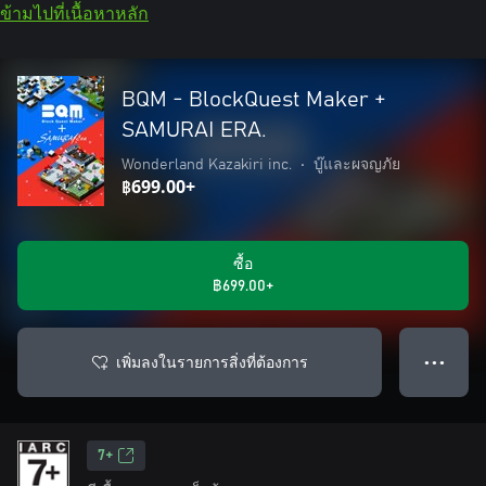
ข้ามไปที่เนื้อหาหลัก
BQM - BlockQuest Maker +
SAMURAI ERA.
Wonderland Kazakiri inc.
•
บู๊และผจญภัย
฿699.00+
ซื้อ
฿699.00+
เพิ่มลงในรายการสิ่งที่ต้องการ
● ● ●
7+