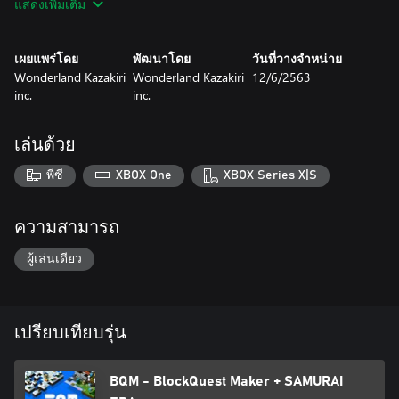
แสดงเพิ่มเติม
★ “PLAY” Take on dungeons!
Let’s battle players from around the world and their pitfall-filled
เผยแพร่โดย
พัฒนาโดย
วันที่วางจำหน่าย
dungeons. All kinds of mazes are waiting for you. Use items like
Wonderland Kazakiri
Wonderland Kazakiri
12/6/2563
bombs, arrows, and magic wands to reveal every secret.
inc.
inc.
★ “CREATE” Design dungeons and earn gold!
It’s your turn to make a dungeon and embarrass other players.
เล่นด้วย
At your disposal is the Dungeon Editor – create an original
dungeon and challenge players from around the world.
พีซี
XBOX One
XBOX Series X|S
Everything depends on you! Fix the entrance fee and set your
eyes on becoming the most popular creator. Grow your riches!
ความสามารถ
BQM comes with plenty of built-in dungeons in Challenge Mode,
ผู้เล่นเดียว
Share a world of your very own with players from around the
globe!
เปรียบเทียบรุ่น
BQM - BlockQuest Maker + SAMURAI