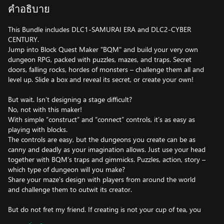
คำอธิบาย
This Bundle includes DLC1-SAMURAI ERA and DLC2-CYBER
CENTURY.
Jump into Block Quest Maker "BQM" and build your very own
dungeon RPG, packed with puzzles, mazes, and traps. Secret
doors, falling rocks, hordes of monsters – challenge them all and
level up. Slide a box and reveal its secret, or create your own!
But wait. Isn’t designing a stage difficult?
No, not with this maker!
With simple “construct” and “connect” controls, it’s as easy as
playing with blocks.
The controls are easy, but the dungeons you create can be as
canny and deadly as your imagination allows. Just use your head
together with BQM’s traps and gimmicks. Puzzles, action, story –
which type of dungeon will you make?
Share your maze's design with players from around the world
and challenge them to outwit its creator.
But do not fret my friend. If creating is not your cup of tea, you
can focus only on playing dungeons made by other users.