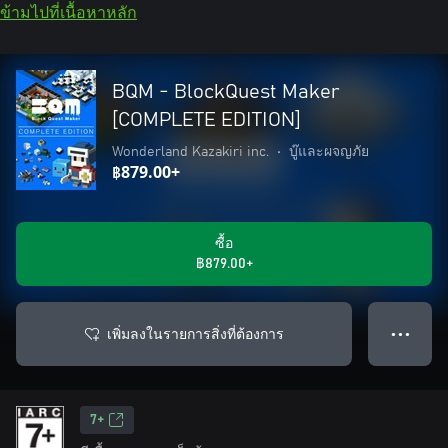
ข้ามไปที่เนื้อหาหลัก
BQM - BlockQuest Maker
[COMPLETE EDITION]
Wonderland Kazakiri inc.
•
บู๊และผจญภัย
฿879.00+
ซื้อ
฿879.00+
เพิ่มลงในรายการสิ่งที่ต้องการ
● ● ●
7+