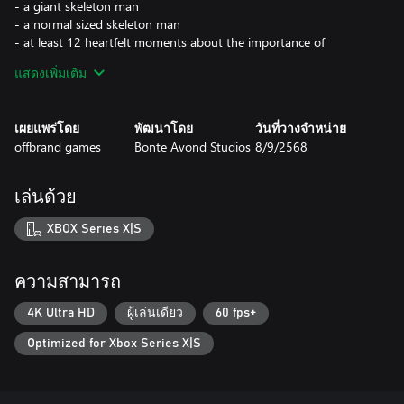
- a giant skeleton man
- a normal sized skeleton man
- at least 12 heartfelt moments about the importance of
community and what it means to have self-worth
แสดงเพิ่มเติม
- you can put hats on the frogs :3
เผยแพร่โดย
พัฒนาโดย
วันที่วางจำหน่าย
offbrand games
Bonte Avond Studios
8/9/2568
เล่นด้วย
XBOX Series X|S
ความสามารถ
4K Ultra HD
ผู้เล่นเดียว
60 fps+
Optimized for Xbox Series X|S