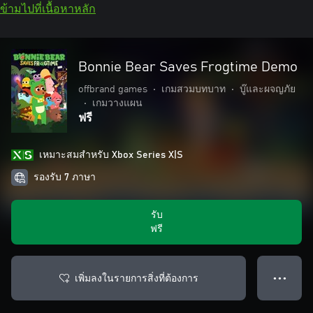
ข้ามไปที่เนื้อหาหลัก
Bonnie Bear Saves Frogtime Demo
offbrand games
•
เกมสวมบทบาท
•
บู๊และผจญภัย
•
เกมวางแผน
ฟรี
เหมาะสมสําหรับ Xbox Series X|S
รองรับ 7 ภาษา
รับ
ฟรี
เพิ่มลงในรายการสิ่งที่ต้องการ
● ● ●