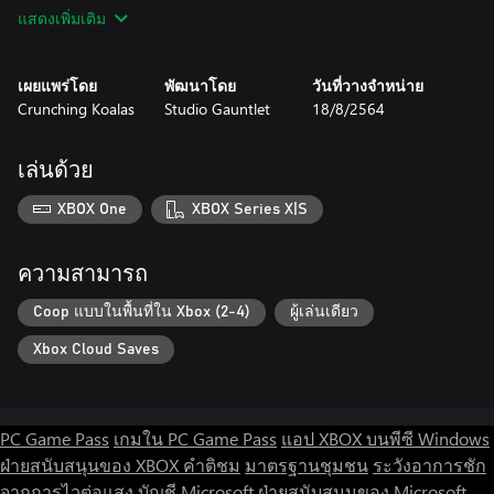
can join forces together to carry this burden (or drop it on each
แสดงเพิ่มเติม
other's heads).
Monkey around by yourself
เผยแพร่โดย
พัฒนาโดย
วันที่วางจำหน่าย
Waiting for friends to join you? Don’t worry! You can have fun in
Crunching Koalas
Studio Gauntlet
18/8/2564
the single player campaign!
Fancy blocks for every occasion
เล่นด้วย
To make the job more interesting, you’ll find some rather unusual
blocks at your disposal. If you thought this would all be easy,
XBOX One
XBOX Series X|S
wait until you have to try and catch a stray rocket block flying
around, or handle an explosive nuclear fusion cube.
ความสามารถ
Choose your chimpion
Animals of all shapes and sizes come to help out, thumb-owners
Coop แบบในพื้นที่ใน Xbox (2-4)
ผู้เล่นเดียว
or not! Monkeys, dogs, cats (possibly a unicorn too?) - you name
Xbox Cloud Saves
it! They’re all eager to suit up and monkey around.
Earn your bananas
Bananas are the space food of the future! Secure your bunch by
PC Game Pass
เกมใน PC Game Pass
แอป XBOX บนพีซี Windows
beating the time scores, and if you gather enough, you’ll unlock
ฝ่ายสนับสนุนของ XBOX
คำติชม
มาตรฐานชุมชน
ระวังอาการชัก
some new buddies!
จากการไวต่อแสง
บัญชี Microsoft
ฝ่ายสนับสนุนของ Microsoft