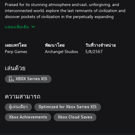
Praised for its stunning atmosphere and vast, unforgiving, and
interconnected world, explore the last remnants of civilization and
discover pockets of civilization in the perpetually expanding
Omnistructure. Lose yourself in a journey unlike any other.
แสดงเพิ่มเติม
Open World and Exploration:
Explore the Omnistructure for the first time ever. Rich in
เผยแพร่โดย
พัฒนาโดย
วันที่วางจำหน่าย
atmosphere and rife with danger, be prepared to be immersed in
Perp Games
Archangel Studios
5/8/2567
a new world unlike any you've experienced before. Not every
path is paved and catered to you, so be prepared to run, climb,
leap, to ascend in Bleak Faith.
เล่นด้วย
Hardcore Combat Experience:
XBOX Series X|S
Combat is dangerous and will push you to your limits.
Positioning, timing, and resource-management are all things you
must keep in mind at all times. Expect to be challenged.
ความสามารถ
Epic Boss Fights:
ผู้เล่นเดียว
Optimized for Xbox Series X|S
Be prepared for memorable boss fights with unique soundtracks.
Xbox Achievements
Xbox Cloud Saves
Bosses ramp the danger levels even higher and ensure a thrilling
ride through the manifold sectors of the Omnistructure.