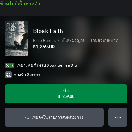
ข้ามไปที่เนื้อหาหลัก
Bleak Faith
Perp Games
•
บู๊และผจญภัย
•
เกมสวมบทบาท
฿1,259.00
เหมาะสมสําหรับ Xbox Series X|S
รองรับ 2 ภาษา
ซื้อ
฿1,259.00
เพิ่มลงในรายการสิ่งที่ต้องการ
● ● ●