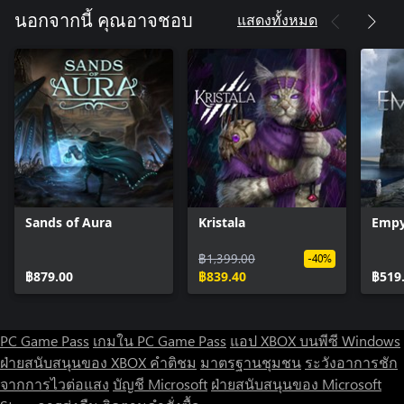
RPG Progression and Playstyle Versatility:
แสดงทั้งหมด
นอกจากนี้ คุณอาจชอบ
Choose a class and progress into your perfect playstyle. But
remember, not every choice is reversible, so decide wisely what
Sands of Aura
Kristala
Empy
฿1,399.00
-40%
฿879.00
฿839.40
฿519
PC Game Pass
เกมใน PC Game Pass
แอป XBOX บนพีซี Windows
ฝ่ายสนับสนุนของ XBOX
คำติชม
มาตรฐานชุมชน
ระวังอาการชัก
จากการไวต่อแสง
บัญชี Microsoft
ฝ่ายสนับสนุนของ Microsoft