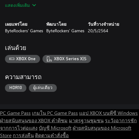
expand your complement of weapons to beat back the evil
แสดงเพิ่มเติม
invaders by adding glow ammo and other useful skills.
BeeFense – BeeMastered features fully remastered graphics that
still maintain all the charm of the original mobile game. You can
เผยแพร่โดย
พัฒนาโดย
วันที่วางจำหน่าย
now experience all the models and textures in full HD and with
ByteRockers' Games
ByteRockers' Games
20/5/2564
entirely new lighting. To top it all off, the new animation makes
all the characters and their world appear even more lifelike.
เล่นด้วย
Plunge into numerous battles with your army, plan the
construction of your defenses, and protect your colony on the
XBOX One
XBOX Series X|S
long, dangerous journey to a distant land.
With BeeFense – BeeMastered, our little tongue-in-cheek tower
defense game, we are attempting to raise awareness of one of
ความสามารถ
the most important issues in the animal world. We need to
protect the bees, particularly from the dangers we pose to them
HDR10
ผู้เล่นเดียว
PC Game Pass
เกมใน PC Game Pass
แอป XBOX บนพีซี Windows
ฝ่ายสนับสนุนของ XBOX
คำติชม
มาตรฐานชุมชน
ระวังอาการชัก
จากการไวต่อแสง
บัญชี Microsoft
ฝ่ายสนับสนุนของ Microsoft
Store
การส่งคืน
ติดตามคำสั่งซื้อ