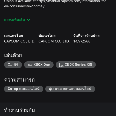
Union is available at:https://manual.capcom.com/information-for-
eu-consumers/exoprimal/
Note: Items included in this set may also be available for
แสดงเพิ่มเติม
purchase individually or as part of other sets. Please be careful of
duplicate purchases.
Skins, decals, and charms are cosmetic items that change the
เผยแพร่โดย
พัฒนาโดย
วันที่วางจำหน่าย
appearance of an exosuit and have no other effect.
CAPCOM CO., LTD.
CAPCOM CO., LTD.
14/7/2566
Emotes and stamps are items that can be used to customize the
in-game Comm Wheel.
Obtained additional contents can be used by going from the title
เล่นด้วย
screen to the in-game home screen.
Note: This DLC is only playable on the Microsoft account that
พีซี
XBOX One
XBOX Series X|S
purchases it. Even if you are the organiser of a family group,
family member accounts will not receive it.
ความสามารถ
Co-op แบบออนไลน์
ผู้เล่นหลายคนแบบออนไลน์
ทำงานร่วมกับ