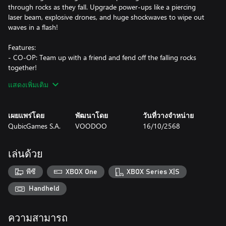
through rocks as they fall. Upgrade power-ups like a piercing
laser beam, explosive drones, and huge shockwaves to wipe out
waves in a flash!
Features:
- CO-OP: Team up with a friend and fend off the falling rocks
together!
- Online Leaderboards: Survive as long as you can and get the
แสดงเพิ่มเติม
best score in the world!
- Powerful Cannons: Choose between basic, shotgun,
boomerang, and saw cannons!
เผยแพร่โดย
พัฒนาโดย
วันที่วางจำหน่าย
- Devastating powers: Buy and upgrade powerful abilities to
QubicGames S.A.
VOODOO
16/10/2568
destroy everything!
- Special Levels: Defeat epic bosses and protect the bridge from
destruction!
เล่นด้วย
- Replayability: Complete hundreds of unique levels and
challenges!
พีซี
XBOX One
XBOX Series X|S
The rocks won’t stop bouncing—are you ready to keep blasting?
Handheld
ความสามารถ