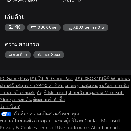
The Voices Games
29/1/2565
เล่นด้วย
พีซี
XBOX One
XBOX Series X|S
ความสามารถ
ผู้เล่นเดียว
สถานะ Xbox
PC Game Pass
เกมใน PC Game Pass
แอป XBOX บนพีซี Windows
ฝ่ายสนับสนุนของ XBOX
คำติชม
มาตรฐานชุมชน
ระวังอาการชัก
จากการไวต่อแสง
บัญชี Microsoft
ฝ่ายสนับสนุนของ Microsoft
Store
การส่งคืน
ติดตามคำสั่งซื้อ
ไทย (ไทย)
ตัวเลือกความเป็นส่วนตัวของคุณ
ความเป็นส่วนตัวด้านสุขภาพของผู้บริโภค
Contact Microsoft
Privacy & Cookies
Terms of Use
Trademarks
About our ads