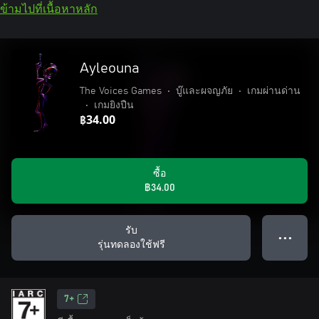
ข้ามไปที่เนื้อหาหลัก
Ayleouna
The Voices Games
•
บู๊และผจญภัย
•
เกมผ่านด่าน
•
เกมยิงปืน
฿34.00
ซื้อ
฿34.00
รับ
● ● ●
รุ่นทดลองใช้ฟรี
7+