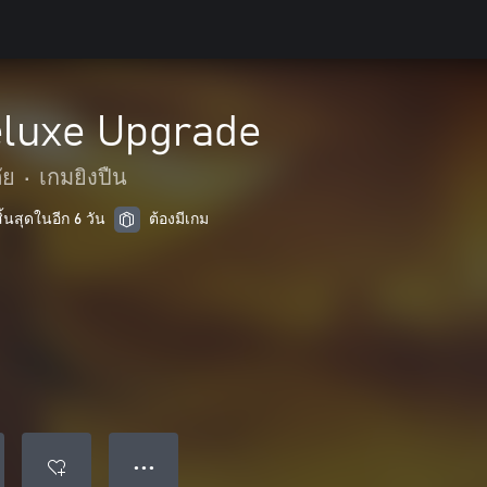
eluxe Upgrade
ัย
•
เกมยิงปืน
้นสุดในอีก 6 วัน
ต้องมีเกม
● ● ●