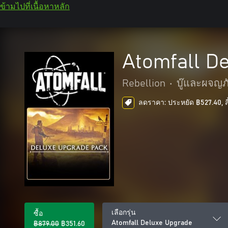
ข้ามไปที่เนื้อหาหลัก
Atomfall D
Rebellion
•
บู๊และผจญภ
ลดราคา: ประหยัด ฿527.40, สิ
เลือกรุ่น
ซื้อ
Atomfall Deluxe Upgrade
฿879.00
฿351.60