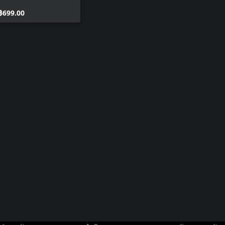
Wicked Isle
฿699.00