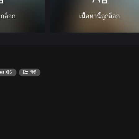
ถูกล็อก
เนื้อหานี้ถูกล็อก
es X|S
พีซี