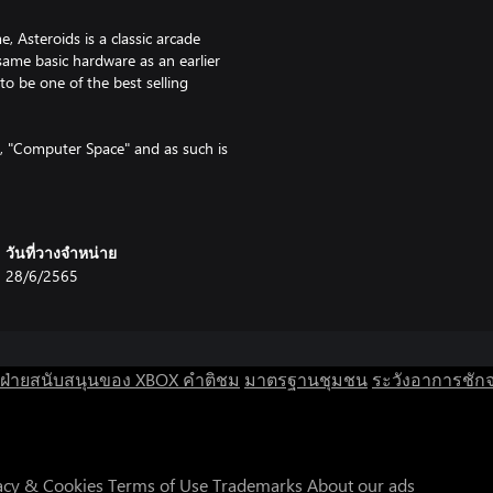
, Asteroids is a classic arcade
ame basic hardware as an earlier
o be one of the best selling
ed, "Computer Space" and as such is
ector graphics, the same
ly at the screen to draw the images
ce, which use horizontal scanlines
วันที่วางจำหน่าย
28/6/2565
ng Vector graphics.
 arcade experience to your XBOX
ฝ่ายสนับสนุนของ XBOX
คำติชม
มาตรฐานชุมชน
ระวังอาการชัก
xed for the 21st century with
die for!
ld, facing off against waves of
acy & Cookies
Terms of Use
Trademarks
About our ads