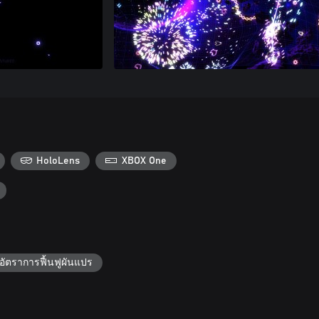
HoloLens
XBOX One
อัตราการฟื้นฟูผันแปร