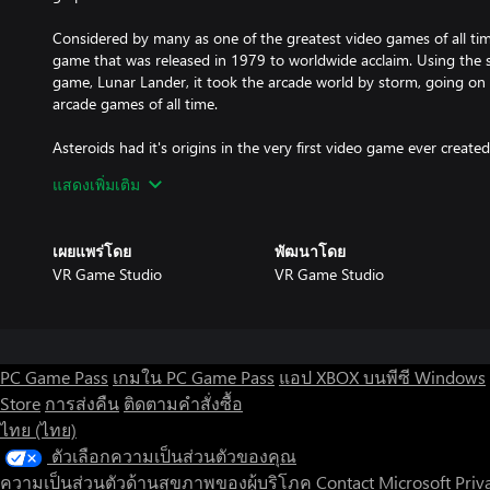
Considered by many as one of the greatest video games of all time
game that was released in 1979 to worldwide acclaim. Using the s
game, Lunar Lander, it took the arcade world by storm, going on t
arcade games of all time.
Asteroids had it's origins in the very first video game ever creat
one of only a small number of early arcade machines that used V
แสดงเพิ่มเติม
technology used in oscilloscopes, where electrons are fired direct
like a pencil. This differs from every video game and TV screen sin
to progressively build up a picture.
เผยแพร่โดย
พัฒนาโดย
VR Game Studio
VR Game Studio
The result is a high action, space themed game with sharp, glowi
Legends of the Arcade brings you Asteroids Origin, the complete
and Windows devices.
PC Game Pass
เกมใน PC Game Pass
แอป XBOX บนพีซี Windows
🚀 Geometry Warp
Store
การส่งคืน
ติดตามคำสั่งซื้อ
Geometry Warp is an old school style twin stick shooter, but remi
ไทย (ไทย)
satisfying, spectacular gameplay and next generation graphics...to 
ตัวเลือกความเป็นส่วนตัวของคุณ
Playing is simple: you are a geometric "ship" trapped in a grid wor
ความเป็นส่วนตัวด้านสุขภาพของผู้บริโภค
Contact Microsoft
Priv