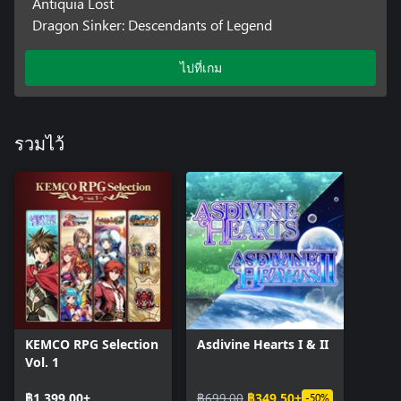
Antiquia Lost
Dragon Sinker: Descendants of Legend
ไปที่เกม
รวมไว้
KEMCO RPG Selection
Asdivine Hearts I & II
Vol. 1
฿1,399.00+
฿699.00
฿349.50+
-50%