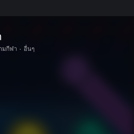
n
กมกีฬา
•
อื่นๆ