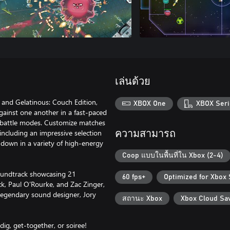
เล่นด้วย
 and Gelatinous: Couch Edition,
XBOX One
XBOX Seri
against one another in a fast-paced
le battle modes. Customize matches
including an impressive selection
ความสามารถ
 down in a variety of high-energy
Coop แบบในพื้นที่ใน Xbox (2-4)
Soundtrack showcasing 21
60 fps+
Optimized for Xbox 
eck, Paul O’Rourke, and Zac Zinger,
 legendary sound designer, Jory
สถานะ Xbox
Xbox Cloud Sa
ig, get-together, or soiree!