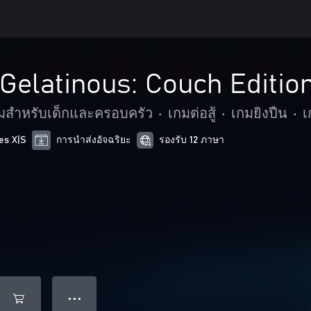
Gelatinous: Couch Editio
มสำหรับเด็กและครอบครัว
•
เกมต่อสู้
•
เกมยิงปืน
•
เ
es X|S
การนำส่งอัจฉริยะ
รองรับ 12 ภาษา
● ● ●