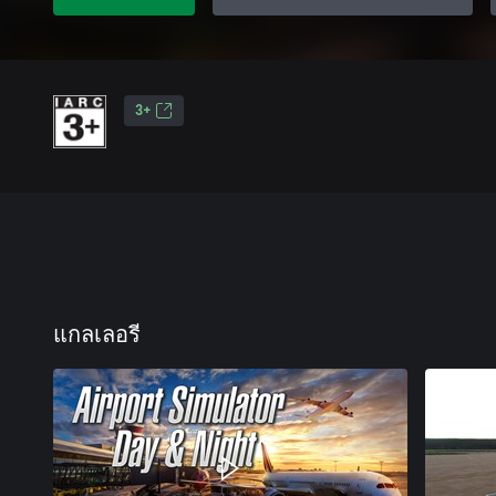
3+
แกลเลอรี