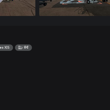
es X|S
พีซี