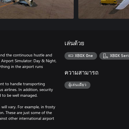
เล่นด้วย
s and the continuous hustle and
XBOX One
XBOX Seri
n Airport Simulator: Day & Night,
thing in the airport runs
ความสามารถ
ent to handle transporting
ผู้เล่นเดียว
airlines. In addition, security
d to be well managed.
ill vary. For example, in frosty
on. These are just some of the
nst other international airport