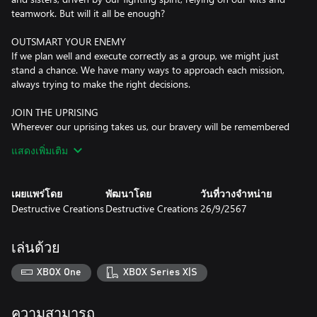
teamwork. But will it all be enough?
OUTSMART YOUR ENEMY
If we plan well and execute correctly as a group, we might just
stand a chance. We have many ways to approach each mission,
always trying to make the right decisions.
JOIN THE UPRISING
Wherever our uprising takes us, our bravery will be remembered
for generations. Our story will be told, there will be enough
แสดงเพิ่มเติม
survivors to tell the tale. We'll employ good tactics, be fearless, be
like ghosts.
เผยแพร่โดย
พัฒนาโดย
วันที่วางจำหน่าย
USE BRUTE FORCE
Destructive Creations
Destructive Creations
26/9/2567
We know how to fight. We prefer to be stealthy, to increase our
chances and minimize our losses. But if that fails, we'll shoot our
way through.
เล่นด้วย
LEVERAGE THE ENVIRONMENT
XBOX One
XBOX Series X|S
We know Warsaw inside out and we use that to our advantage.
The Germans may have destroyed much of the city, but that only
helps us engage them more effectively!
ความสามารถ