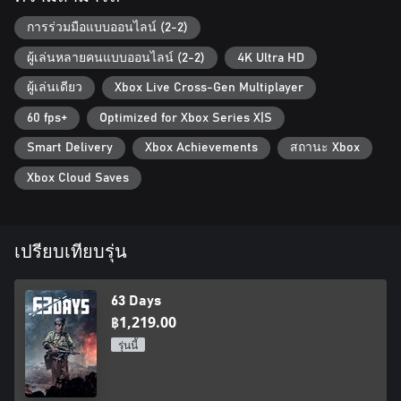
RALLY YOUR ALLIES
การร่วมมือแบบออนไลน์ (2-2)
We're fewer in numbers, but stronger in motivation and the
ผู้เล่นหลายคนแบบออนไลน์ (2-2)
4K Ultra HD
bonds that keep us together. Good cooperation is one of our
strengths. Each of us has a different background, personality, and
ผู้เล่นเดียว
Xbox Live Cross-Gen Multiplayer
skills, but we fight together as one. Having a good friend to fight
alongside you and have your back is not only more fun, but also
60 fps+
Optimized for Xbox Series X|S
a big advantage.
Smart Delivery
Xbox Achievements
สถานะ Xbox
Xbox Cloud Saves
เปรียบเทียบรุ่น
63 Days
฿1,219.00
รุ่นนี้