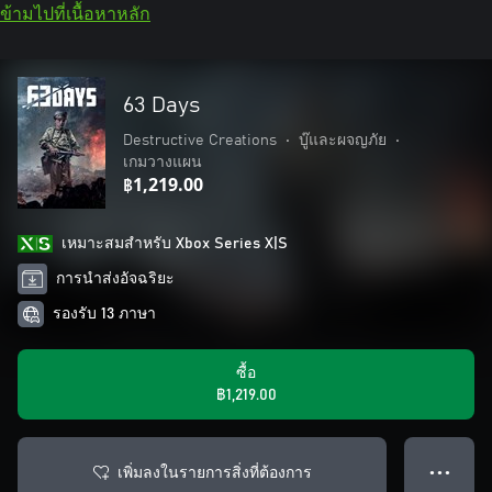
ข้ามไปที่เนื้อหาหลัก
63 Days
Destructive Creations
•
บู๊และผจญภัย
•
เกมวางแผน
฿1,219.00
เหมาะสมสําหรับ Xbox Series X|S
การนำส่งอัจฉริยะ
รองรับ 13 ภาษา
ซื้อ
฿1,219.00
เพิ่มลงในรายการสิ่งที่ต้องการ
● ● ●