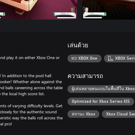
เล่นด้วย
nd play it on either Xbox One or
XBOX One
XBOX Seri
 In addition to the pool hall
ความสามารถ
 snooker! Whether alone against the
end balls careening across the table
ผู้เล่นหลายคนแบบในพื้นที่ใน Xbox
he local high score list.
Optimized for Xbox Series X|S
s of varying difficulty levels. Get
losely for the authentic sound
สถานะ Xbox
Xbox Cloud Sa
teristic way the balls roll across the
al pro!