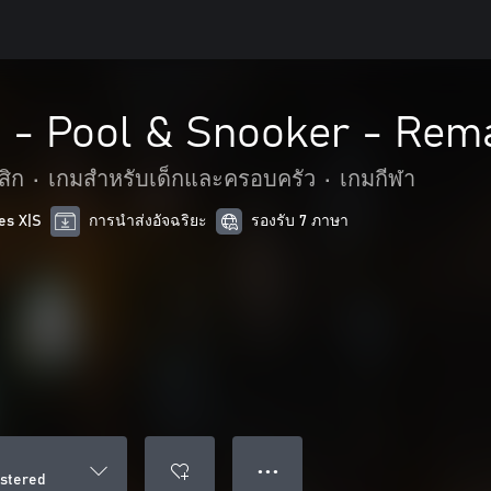
s - Pool & Snooker - Rem
สิก
•
เกมสำหรับเด็กและครอบครัว
•
เกมกีฬา
es X|S
การนำส่งอัจฉริยะ
รองรับ 7 ภาษา
● ● ●
astered