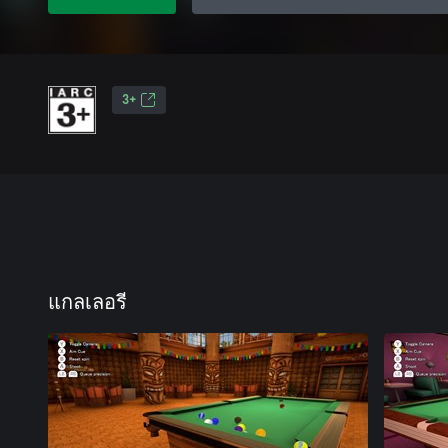
3+
แกลเลอรี