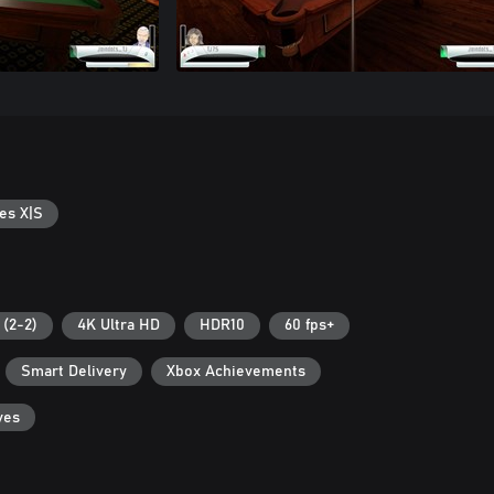
es X|S
 (2-2)
4K Ultra HD
HDR10
60 fps+
Smart Delivery
Xbox Achievements
ves