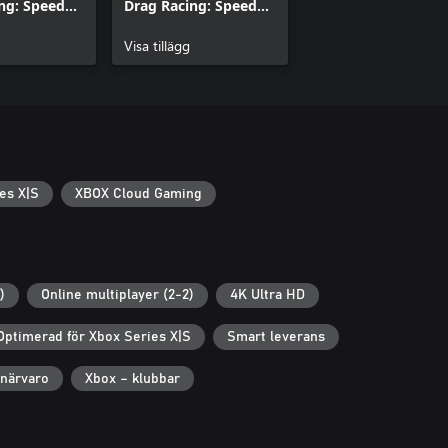
ng: Speed
Drag Racing: Speed
Battle Ready
For All - Electro Blitz
Pack
Visa tillägg
es X|S
XBOX Cloud Gaming
)
Online multiplayer (2-2)
4K Ultra HD
Optimerad för Xbox Series X|S
Smart leverans
närvaro
Xbox – klubbar