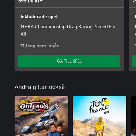
599,00 kr+
7
Inkluderade spel
NHRA Championship Drag Racing: Speed For
All
Tillägg som ingår
NHRA Championship Drag Racing: Speed For
GÅ TILL SPEL
All - John Force Racing Pack
Andra gillar också