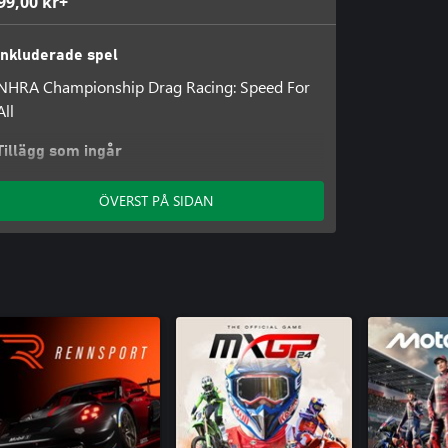
99,00 kr+
Inkluderade spel
NHRA Championship Drag Racing: Speed For
All
Tillägg som ingår
NHRA Championship Drag Racing: Speed For
ÖVERST PÅ SIDAN
All - John Force Racing Pack
NHRA Championship Drag Racing: Speed For
All - Nitro Fire Pack
NHRA Championship Drag Racing: Speed For
All - Moonshot Pack
NHRA Championship Drag Racing: Speed For
All - Battle Ready Pack
NHRA Championship Drag Racing: Speed For
All - Electro Blitz Pack