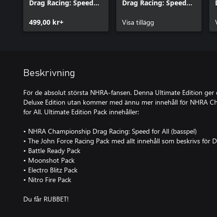
Drag Racing: Speed
Drag Racing: Speed
For All
For All - John Force
499,00 kr+
Racing Pack
Visa tillägg
Beskrivning
För de absolut största NHRA-fansen. Denna Ultimate Edition ger di
Deluxe Edition utan kommer med ännu mer innehåll för NHRA C
for All. Ultimate Edition Pack innehåller:
• NHRA Championship Drag Racing: Speed for All (basspel)
• The John Force Racing Pack med allt innehåll som beskrivs för D
• Battle Ready Pack
• Moonshot Pack
• Electro Blitz Pack
• Nitro Fire Pack