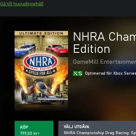
Gå till huvudinnehåll
NHRA Champ
Edition
GameMill Entertainme
Optimerad för Xbox Serie
VÄLJ UTGÅVA
KÖP
NHRA Championship Drag Racing: Spee
799,00 kr+