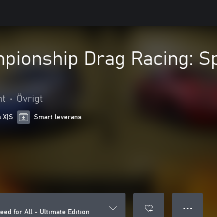
ionship Drag Racing: Spe
nt
•
Övrigt
s X|S
Smart leverans
● ● ●
d for All - Ultimate Edition