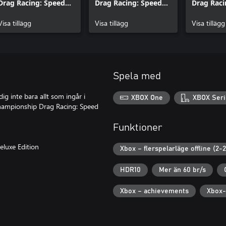
Drag Racing: Speed
Drag Racing: Speed
Drag Raci
For All - Nitro Fire
For All - Moonshot
For All - 
Pack
Visa tillägg
Pack
Visa tillägg
Pack
Visa tillägg
Spela med
g inte bara allt som ingår i
XBOX One
XBOX Seri
hampionship Drag Racing: Speed
Funktioner
eluxe Edition
Xbox – flerspelarläge offline (2-2
HDR10
Mer än 60 br/s
Xbox – achievements
Xbox-