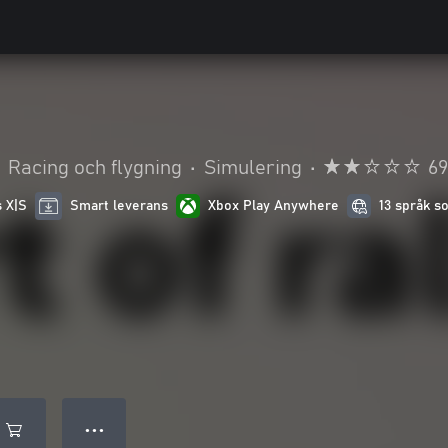
Racing och flygning
•
Simulering
•
69
s X|S
Smart leverans
Xbox Play Anywhere
13 språk s
● ● ●