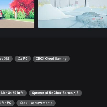
es X|S
PC
XBOX Cloud Gaming
Mer än 60 br/s
Optimerad för Xbox Series X|S
l för PC
Xbox – achievements