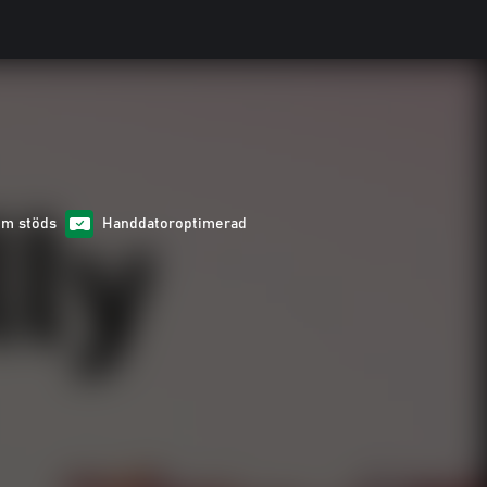
om stöds
Handdatoroptimerad