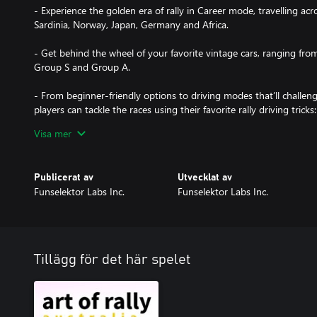
- Experience the golden era of rally in Career mode, travelling ac
Sardinia, Norway, Japan, Germany and Africa.
- Get behind the wheel of your favorite vintage cars, ranging from
Group S and Group A.
- From beginner-friendly options to driving modes that’ll challeng
players can tackle the races using their favorite rally driving tricks
steering, left foot braking, handbrake turns.
Visa mer
- Get your name at the top of the Leaderboard in our daily and w
Publicerat av
Utvecklat av
- Show off your driving skills, or simply your favourite landscape
Funselektor Labs Inc.
Funselektor Labs Inc.
Replay mode"
Tillägg för det här spelet