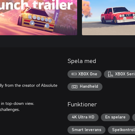
Spela med
XBOX One
XBOX Seri
ally from the creator of Absolute
Handheld
s in top-down view.
Funktioner
challenges.
4K Ultra HD
En spelare
Smart leverans
Spelkontrol