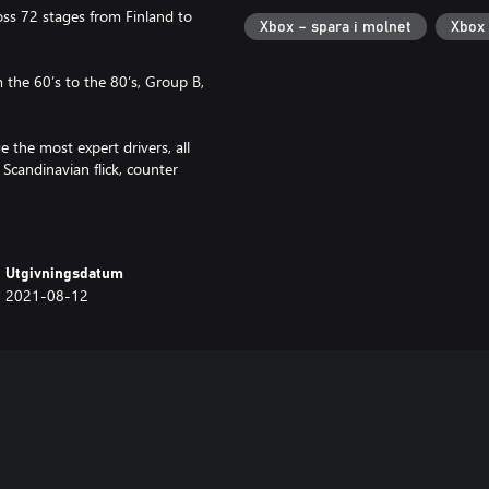
ross 72 stages from Finland to
Xbox – spara i molnet
Xbox
 the 60’s to the 80’s, Group B,
e the most expert drivers, all
: Scandinavian flick, counter
eekly challenges.
Utgivningsdatum
s, with the integrated Photo and
2021-08-12