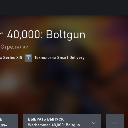
40,000: Boltgun
Стрелялки
 Series X|S
Технология Smart Delivery
ВЫБРАТЬ ВЫПУСК
Ь
● ● ●
Warhammer 40,000: Boltgun
.99+