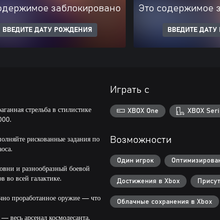
одержимое заблокировано
Это содержимое 
ВВЕДИТЕ ДАТУ РОЖДЕНИЯ
ВВЕДИТЕ ДАТУ
Играть с
раганная стрельба в стилистике
XBOX One
XBOX Seri
000.
полняйте рискованные задания по
Возможности
оса.
Один игрок
Оптимизирован
овни и разнообразный боевой
в во всей галактике.
Достижения в Xbox
Присут
ично проработанное оружие — что
Облачные сохранения в Xbox
 — весь арсенал космодесанта.