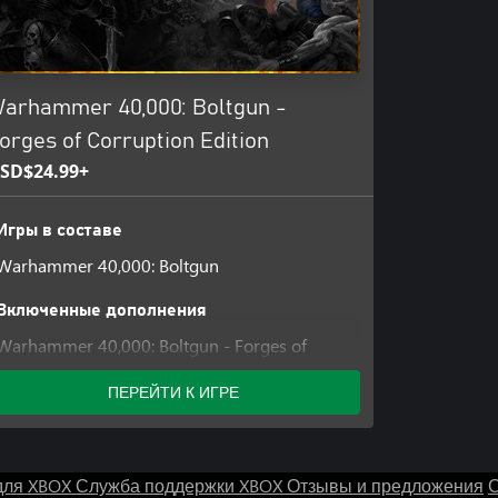
arhammer 40,000: Boltgun -
orges of Corruption Edition
SD$24.99+
Игры в составе
Warhammer 40,000: Boltgun
Включенные дополнения
Warhammer 40,000: Boltgun - Forges of
Corruption Expansion
ПЕРЕЙТИ К ИГРЕ
для XBOX
Служба поддержки XBOX
Отзывы и предложения
С