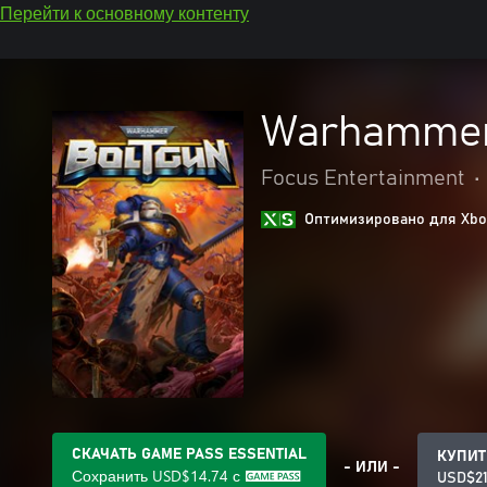
Перейти к основному контенту
Warhammer 
Focus Entertainment
•
Оптимизировано для Xbox
СКАЧАТЬ GAME PASS ESSENTIAL
КУПИТ
- ИЛИ -
Сохранить
USD$14.74
с
USD$21