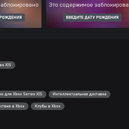
заблокировано
Это содержимое заблокиров
 РОЖДЕНИЯ
ВВЕДИТЕ ДАТУ РОЖДЕНИЯ
es X|S
о для Xbox Series X|S
Интеллектуальная доставка
ствие в Xbox
Клубы в Xbox