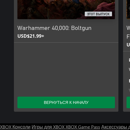
ЭТОТ ВЫПУСК
Warhammer 40,000: Boltgun
W
USD$21.99+
F
U
ВЕРНУТЬСЯ К НАЧАЛУ
XBOX Консоли
Игры для XBOX
XBOX Game Pass
Аксессуары 