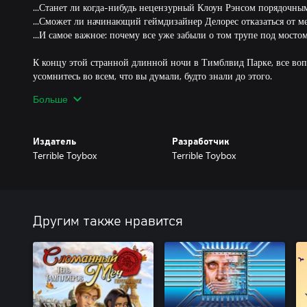
...Станет ли когда-нибудь нецензурный Клоун Рэнсом порядочны
...Сможет ли начинающий геймдизайнер Делорес отказаться от ме
...И самое важное: почему все уже забыли о том трупе под мосто
К концу этой странной длинной ночи в Тимблвид Парке, все воп
усомнитесь во всем, что вы думали, будто знали до этого.
Больше
В Тимблвид Парке труп - самая мелкая из ваших проблем.
Поддерживает Xbox Play Anywhere: играйте как на Xbox One, так
Издатель
Разработчик
дополнительной платы!
Terrible Toybox
Terrible Toybox
Другим также нравится