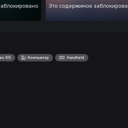
заблокировано
Это содержимое заблокиров
es X|S
Компьютер
Handheld