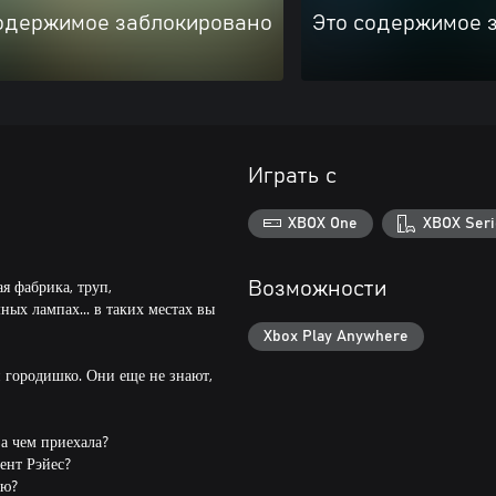
одержимое заблокировано
Это содержимое 
Играть с
XBOX One
XBOX Seri
я фабрика, труп,
Возможности
ых лампах... в таких местах вы
Xbox Play Anywhere
 городишко. Они еще не знают,
за чем приехала?
гент Рэйес?
ью?