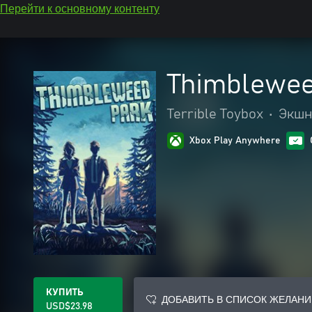
Перейти к основному контенту
Thimblewee
Terrible Toybox
•
Экшн
Xbox Play Anywhere
КУПИТЬ
ДОБАВИТЬ В СПИСОК ЖЕЛАНИ
USD$23.98