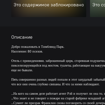
Это содержимое заблокировано
Это с
Описание
Добро пожаловать в Тимблвид Парк.
Население: 80 психов.
Отель с привидениями, заброшенный цирк, сгоревшая подушечна
пикселизирующийся под мостом, туалеты, работающие на вакуумн
еще не бывали.
Пять совершенно разных людей попали в этот захудалый забытый
что все они очень глубоко связаны. И что за ними наблюдают.
...На кого на самом деле работает агент Рэй и получит ли она то, 
...Что знает и не говорит о пожаре на старой фабрике младший а
...Сумеет ли призрак Франклин снова поговорить со своей дочер