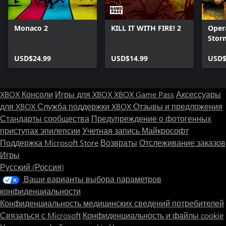
Monaco 2
KILL IT WITH FIRE! 2
Oper
Stor
USD$24.99
USD$14.99
USD$
XBOX Консоли
Игры для XBOX
XBOX Game Pass
Аксессуары
для XBOX
Служба поддержки XBOX
Отзывы и предложения
Стандарты сообщества
Предупреждение о фотогенных
приступах эпилепсии
Учетная запись Майкрософт
Поддержка Microsoft Store
Возвраты
Отслеживание заказов
Игры
Русский (Россия)
Ваши варианты выбора параметров
конфиденциальности
Конфиденциальность медицинских сведений потребителей
Связаться с Microsoft
Конфиденциальность и файлы cookie