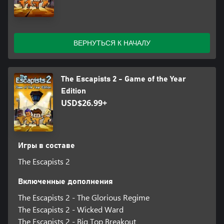
побегом практически из любой тюрьмы.
Особенности
ВЕРНУТЬСЯ К НАЧАЛУ
- 10 тюрем
- Многопользовательский кооперативный и соревновательный
режим для 4 игроков
- Многопользовательский режим с разделенным экраном и
The Escapists 2 - Game of the Year
возможностью входа и выхода во время игры
Edition
- Более 300 черт персонажей
USD$26.99+
- Многоэтажные тюрьмы
Игры в составе
The Escapists 2
Включенные дополнения
The Escapists 2 - The Glorious Regime
The Escapists 2 - Wicked Ward
The Escapists 2 - Big Top Breakout