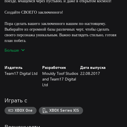
поезде, мчащемся через пустыню, и даже в открытом космосе!
Создайте СВОЕГО заключенного!
Пора сделать вашего заключенного вашим по-настоящему.
Выбирайте из огромной базы различных черт, чтобы сделать
своего персонажа уникальным. Важно выглядеть стильно, готовя
план побега.
Больше
Ко мне, команда для побега!
Объединитесь с 1–3 друзьями в лучшую в мире команду для
Издатель
Разработчик
Дата выпуска
побега и придумывайте безумные планы вместе! Играйте онлайн
Team17 Digital Ltd
Mouldy Toof Studios
22.08.2017
или соберитесь вместе на диване, чтобы вместе замышлять что-то
and Team17 Digital
нехорошее. Объединив усилия, вы сможете придумать еще более
Ltd
сложные и дерзкие планы.
Хотите посоревноваться? Скорее заходите в режим игры друг
Играть с
против друга и покажите, что умеете сбегать из тюрем быстрее,
чем ваши друзья. А если и это не удастся, всегда можно решить
XBOX One
XBOX Series X|S
все вопросы дракой в тюремном дворе!
Продумайте свой побег!