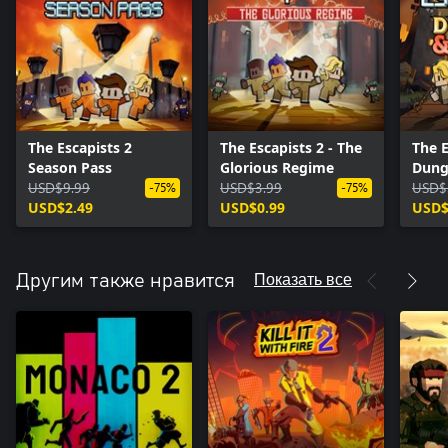
The Escapists 2
The Escapists 2 - The
The E
Season Pass
Glorious Regime
Dung
USD$9.99
USD$3.99
Tape
USD$
-75%
-75%
USD$2.49
USD$0.99
USD$
Показать все
Другим также нравится