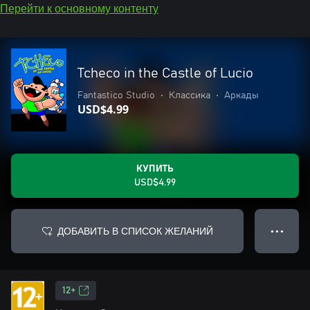
Перейти к основному контенту
Tcheco in the Castle of Lucio
Fantastico Studio
•
Классика
•
Аркады
USD$4.99
КУПИТЬ
USD$4.99
ДОБАВИТЬ В СПИСОК ЖЕЛАНИЙ
● ● ●
12+