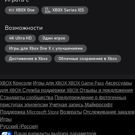
XBOX One
XBOX Series X|S
Возможности
4K Ultra HD
Один игрок
Игры для Xbox One X с улучшениями
Достижения в Xbox
Облачные сохранения в Xbox
XBOX Консоли
Игры для XBOX
XBOX Game Pass
Аксессуары
для XBOX
Служба поддержки XBOX
Отзывы и предложения
Стандарты сообщества
Предупреждение о фотогенных
приступах эпилепсии
Учетная запись Майкрософт
Поддержка Microsoft Store
Возвраты
Отслеживание заказов
Игры
Русский (Россия)
Ваши варианты выбора параметров