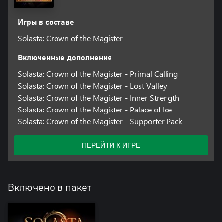
набора инструментов «Создатель подземелий»! Только от вас
зависит, что встретят в нем игроки – от расположения комнат,
Игры в составе
врагов и сокровищ до украшений и источников света в каждом
Solasta: Crown of the Magister
помещении или звукового сопровождения в каждом из участков
этого лабиринта.
- Обратите внимание, что работа над набором инструментов
Включенные дополнения
«Создатель подземелий» еще не завершена и со временем он
Solasta: Crown of the Magister - Primal Calling
будет становиться только лучше. Следите за обновлениями и
Solasta: Crown of the Magister - Lost Valley
ждите появления новых функций!
Solasta: Crown of the Magister - Inner Strength
Solasta: Crown of the Magister - Palace of Ice
Solasta: Crown of the Magister - Supporter Pack
ПЕРЕЙТИ К ИГРЕ
Включено в пакет