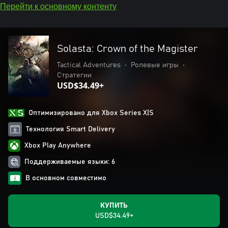
Перейти к основному контенту
Solasta: Crown of the Magister
Tactical Adventures
•
Ролевые игры
•
Стратегии
USD$34.49+
Оптимизировано для Xbox Series X|S
Технология Smart Delivery
Xbox Play Anywhere
Поддерживаемые языки: 6
В основном совместимо
КУПИТЬ
USD$34.49+