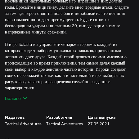
поклонники настольных ролевых игр, игравшие в них долгие
годы. Бросайте инициативу, делайте внеочередные атаки, следите
за тем, где герои стоят на поле боя и не забывайте, что позиция
на возвышенности дает преимущество. Будьте готовы к
беспощадным ударам и внезапным 20, выпадающим в самые
напряженные минуты сражений.​
В игре Solasta вы управляете четырьмя героями, каждый из
которых владеет набором уникальных навыков, призванными
дополнять друг друга. Каждый герой делится своими мыслями о
происходящем во время приключения, тем самым делая каждый
свой выбор и каждое действие частью истории. Игроки создают
своих персонажей так же, как и в настольной игре, выбирая их
расу, класс, характер и распределяя случайно созданные
характеристики.​
Больше
Выбор делаете вы, судьбу решает бросок игральной кости.
--------------------
Издатель
Разработчик
Дата выпуска
Tactical Adventures
Tactical Adventures
27.05.2021
Особенности:
Легендарное приключение для вашего отряда