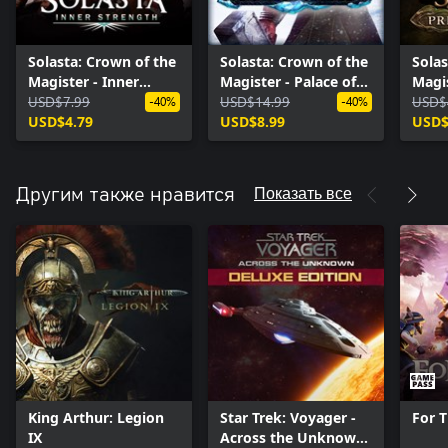
Solasta: Crown of the
Solasta: Crown of the
Solas
Magister - Inner
Magister - Palace of
Magis
Strength
USD$7.99
Ice
USD$14.99
Calli
USD$
-40%
-40%
USD$4.79
USD$8.99
USD$
Показать все
Другим также нравится
King Arthur: Legion
Star Trek: Voyager -
For T
IX
Across the Unknown