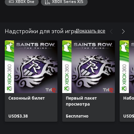
XBOX One
XBOX Series X|S
Показать все
Надстройки для этой игры
Сезонный билет
Первый пакет
Набо
просмотра
USD$3.38
Бесплатно
USD$