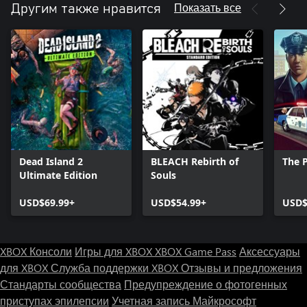
Показать все
Другим также нравится
Dead Island 2
BLEACH Rebirth of
The P
Ultimate Edition
Souls
USD$69.99+
USD$54.99+
USD$
XBOX Консоли
Игры для XBOX
XBOX Game Pass
Аксессуары
для XBOX
Служба поддержки XBOX
Отзывы и предложения
Стандарты сообщества
Предупреждение о фотогенных
приступах эпилепсии
Учетная запись Майкрософт