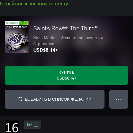
Перейти к основному контенту
Saints Row®: The Third™
Koch Media
•
Экшн и приключения
•
Стрелялки
USD$8.14+
КУПИТЬ
USD$8.14+
ДОБАВИТЬ В СПИСОК ЖЕЛАНИЙ
● ● ●
16+