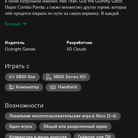
в своей патрульной машине, Red Titan, Gus the Gummy Gator,
Пират Combo Panda, а также множество других героев, которых
тебе придется открыть по пути на самую вершину. В каждой
локации: от миниатюрного мира Фэнтези-парка до пиратского
Больше
королевства на Острове Сокровищ – тебя ждут куча секретов,
километры тайных троп и скользких дорог, а еще много детского
воображения!
Издатель
Разработчик
Outright Games
3D Clouds
В игре простое управление. Специально для самых маленьких
игроков есть функция автоматического ускорения и учебный
режим. Он помогут детям освоиться в их первой видеоигре. Но
Играть с
«Ryan и его гонки» не только для малышей – их полюбят
водители любых возрастов. Поднимись на вершину рейтинга в
XBOX One
XBOX Series X|S
режиме карьеры или проносись мимо своих друзей в совместном
режиме для 2 – 4 игроков! Весело будет в любом случае! Ты
Компьютер
Handheld
сможешь первым пересечь финишную черту?
Возможности
Локальная многопользовательская игра в Xbox (2-4)
Один игрок
Общий или разделенный экран
Клавиатура и мышь консоли
Геймпад для ПК