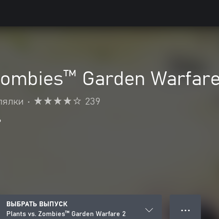
 Zombies™ Garden Warfare
лялки
•
239
6
ВЫБРАТЬ ВЫПУСК
● ● ●
Plants vs. Zombies™ Garden Warfare 2