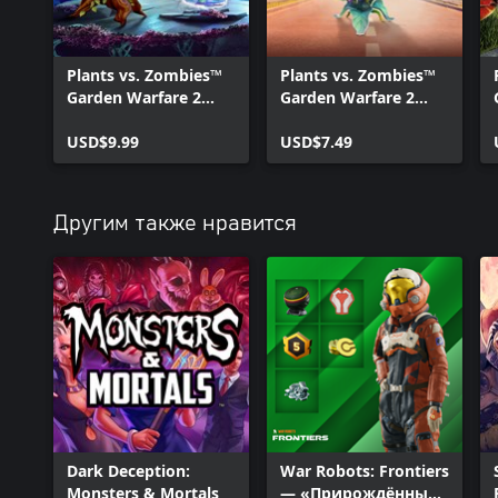
Plants vs. Zombies™
Plants vs. Zombies™
Garden Warfare 2
Garden Warfare 2
Torch and Tail
Midnight Snack
Upgrade
USD$9.99
Upgrade
USD$7.49
Другим также нравится
Dark Deception:
War Robots: Frontiers
Monsters & Mortals
— «Прирождённый