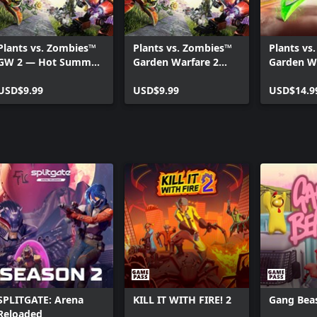
Plants vs. Zombies™
Plants vs. Zombies™
Plants vs
GW 2 — Hot Summer
Garden Warfare 2
Garden W
Nights Upgrade
Festive Edition
Super Fert
USD$9.99
Upgrade
USD$9.99
Upgrade
USD$14.9
SPLITGATE: Arena
KILL IT WITH FIRE! 2
Gang Bea
Reloaded