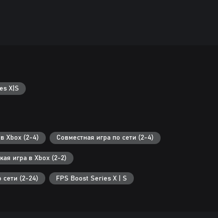
es X|S
в Xbox (2-4)
Совместная игра по сети (2-4)
ая игра в Xbox (2-2)
 сети (2-24)
FPS Boost Series X | S