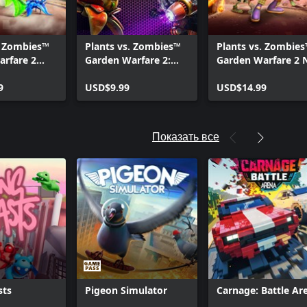
. Zombies™
Plants vs. Zombies™
Plants vs. Zombie
arfare 2
Garden Warfare 2:
Garden Warfare 2 
ilizer
Улучшение до
Brainerz Upgrade
9
Deluxe
USD$9.99
USD$14.99
Показать все
sts
Pigeon Simulator
Carnage: Battle Ar