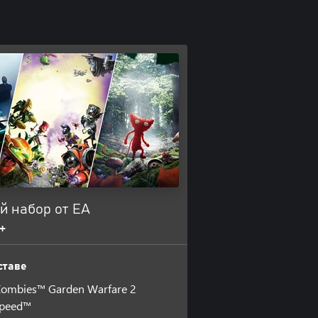
й набор от EA
+
ставе
 Zombies™ Garden Warfare 2
Speed™