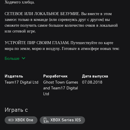
Ходячего хлебца.
СЕТЕВОЕ ИЛИ ЛОКАЛЬНОЕ БЕЗУМИЕ. Вы вместе в этом
замесе: только в команде (или соревнуясь друг с другом) вы
сможете получить самое большое количество очков в локальной
или сетевой игре.
УСТРОЙТЕ ПИР СВОИМ ГЛАЗАМ. Путешествуйте по карте
мира по земле, морю и воздуху. Готовьте в атмосфере новых тем:
это может быть японский ресторан, школа волшебства, шахта или
Больше
другая планета!
НАГУЛИВАЙТЕ АППЕТИТ! - Путешествуйте по миру, готовя
Издатель
Разработчик
Дата выпуска
новые блюда, которые понравятся любому гурману: суши, торты,
Team17 Digital Ltd
Ghost Town Games
07.08.2018
бургеры, пиццу.
and Team17 Digital
Ltd
НЕ КИПЯТИТЕСЬ! - Путешествуйте через телепортеры по
движущимся платформам, экономьте время, бросая ингредиенты
через динамические кухни, которые меняются и развиваются. Из
Играть с
некоторых кухонь ваши повара даже смогут попасть в абсолютно
новые места.
XBOX One
XBOX Series X|S