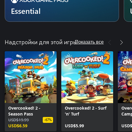
Essential
Показать все
Надстройки для этой игры
Overcooked! 2 -
Overcooked! 2 - Surf
Over
Season Pass
'n' Turf
Camp
USD$19.99
-67%
USD$6.59
USD$5.99
USD$