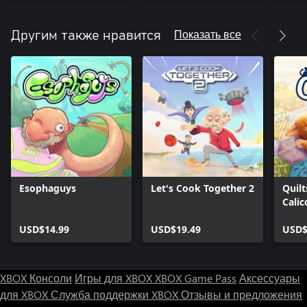
Показать все
Другим также нравится
Esophaguys
Let's Cook Together 2
Quilt
Calic
USD$14.99
USD$19.49
USD$
XBOX Консоли
Игры для XBOX
XBOX Game Pass
Аксессуары
для XBOX
Служба поддержки XBOX
Отзывы и предложения