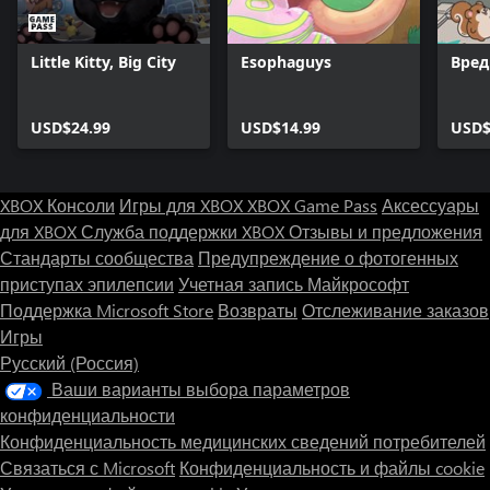
Little Kitty, Big City
Esophaguys
Вред
USD$24.99
USD$14.99
USD$
XBOX Консоли
Игры для XBOX
XBOX Game Pass
Аксессуары
для XBOX
Служба поддержки XBOX
Отзывы и предложения
Стандарты сообщества
Предупреждение о фотогенных
приступах эпилепсии
Учетная запись Майкрософт
Поддержка Microsoft Store
Возвраты
Отслеживание заказов
Игры
Русский (Россия)
Ваши варианты выбора параметров
конфиденциальности
Конфиденциальность медицинских сведений потребителей
Связаться с Microsoft
Конфиденциальность и файлы cookie