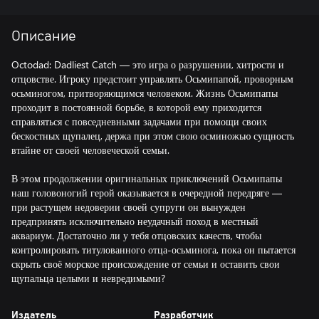
Описание
Octodad: Dadliest Catch — это игра о разрушении, хитрости и
отцовстве. Игроку предстоит управлять Осьмипапой, проворным
осьминогом, притворяющимся человеком. Жизнь Осьмипапы
проходит в постоянной борьбе, в которой ему приходится
справляться с повседневными задачами при помощи своих
бескостных щупалец, держа при этом свою осминожью сущность
втайне от своей человеческой семьи.
В этом продолжении оригинальных приключений Осьмипапы
наш головоногий герой оказывается в очередной передряге —
при растущем недоверии своей супруги он вынужден
предпринять исключительно неудачный поход в местный
аквариум. Достаточно ли у тебя отцовских качеств, чтобы
контролировать титулованного отца-осьминога, пока он пытается
скрыть своё морское происхождение от семьи и оставить свои
щупальца целыми и невредимыми?
Издатель
Разработчик