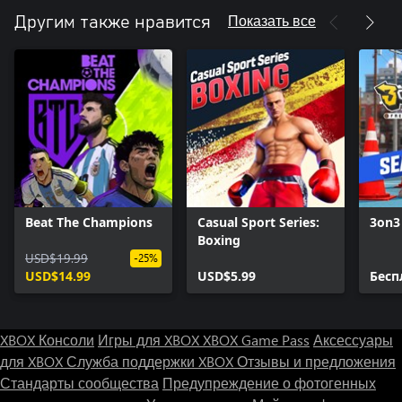
Показать все
Другим также нравится
Beat The Champions
Casual Sport Series:
3on3
Boxing
USD$19.99
-25%
USD$14.99
USD$5.99
Бесп
XBOX Консоли
Игры для XBOX
XBOX Game Pass
Аксессуары
для XBOX
Служба поддержки XBOX
Отзывы и предложения
Стандарты сообщества
Предупреждение о фотогенных