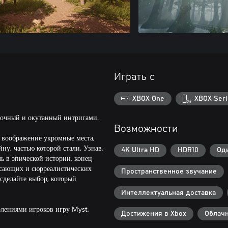
Играть с
XBOX One
XBOX Seri
дочный и окутанный интригами.
Возможности
 воображение укромные места,
ну, частью которой стали. Узнав,
4K Ultra HD
HDR10
Од
ль в эпической истории, конец
рясающих и сюрреалистических
Пространственное звучание
 сделайте выбор, который
Интеллектуальная доставка
лениями игроков игру Myst,
Достижения в Xbox
Облачн