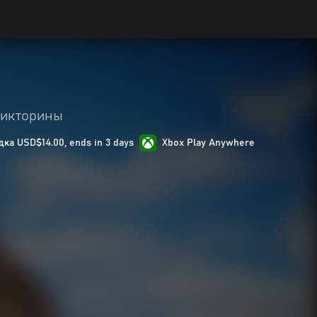
викторины
ка USD$14.00, ends in 3 days
Xbox Play Anywhere