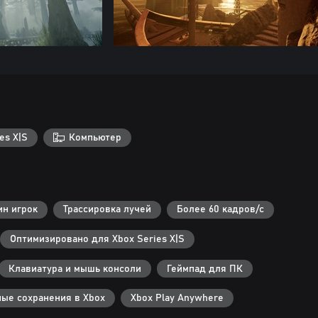
es X|S
Компьютер
ин игрок
Трассировка лучей
Более 60 кадров/с
Оптимизировано для Xbox Series X|S
Клавиатура и мышь консоли
Геймпад для ПК
ые сохранения в Xbox
Xbox Play Anywhere