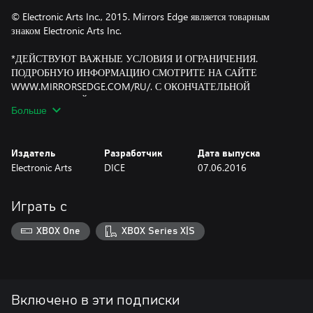
© Electronic Arts Inc., 2015. Mirrors Edge является товарным
знаком Electronic Arts Inc.
*ДЕЙСТВУЮТ ВАЖНЫЕ УСЛОВИЯ И ОГРАНИЧЕНИЯ.
ПОДРОБНУЮ ИНФОРМАЦИЮ СМОТРИТЕ НА САЙТЕ
WWW.MIRRORSEDGE.COM/RU/. С ОКОНЧАТЕЛЬНОЙ
ИНФОРМАЦИЕЙ О ПРОДУКТЕ, ЛИЦЕНЗИОННЫМ
Больше
СОГЛАШЕНИЕМ С КОНЕЧНЫМ ПОЛЬЗОВАТЕЛЕМ И
ИНФОРМАЦИЕЙ О ТЕХНОЛОГИИ ЗАЩИТЫ МАТЕРИАЛОВ
МОЖНО ПРИ НАЛИЧИИ ОЗНАКОМИТЬСЯ НА САЙТЕ
Издатель
Разработчик
Дата выпуска
WWW.EA.COM/RU/1/PRODUCT-EULAS. ДЛЯ ИГРЫ МОЖЕТ
Electronic Arts
DICE
07.06.2016
ПОТРЕБОВАТЬСЯ СОЕДИНЕНИЕ С ИНТЕРНЕТОМ,
НАЛИЧИЕ УЧЕТНОЙ ЗАПИСИ ORIGIN, РЕГИСТРАЦИЯ С
ИСПОЛЬЗОВАНИЕМ СЕРИЙНОГО НОМЕРА И ПРИНЯТИЕ
Играть с
УСЛОВИЙ ЛИЦЕНЗИОННОГО СОГЛАШЕНИЯ С КОНЕЧНЫМ
ПОЛЬЗОВАТЕЛЕМ. УСЛОВИЯ ОБСЛУЖИВАНИЯ, ПОЛИТИКУ
XBOX One
XBOX Series X|S
КОНФИДЕНЦИАЛЬНОСТИ И ПОЛИТИКУ EA В ОТНОШЕНИИ
ФАЙЛОВ COOKIE МОЖНО НАЙТИ НА СТРАНИЦЕ
WWW.EA.COM/RU. ДЛЯ РЕГИСТРАЦИИ УЧЕТНОЙ ЗАПИСИ
ORIGIN ВАМ ДОЛЖНО ИСПОЛНИТЬСЯ 14 ЛЕТ. EA МОЖЕТ
ПРЕКРАТИТЬ ПРЕДОСТАВЛЕНИЕ СЕТЕВЫХ УСЛУГ,
Включено в эти подписки
ОПОВЕСТИВ ОБ ЭТОМ ПОЛЬЗОВАТЕЛЕЙ ЗА 30 ДНЕЙ НА