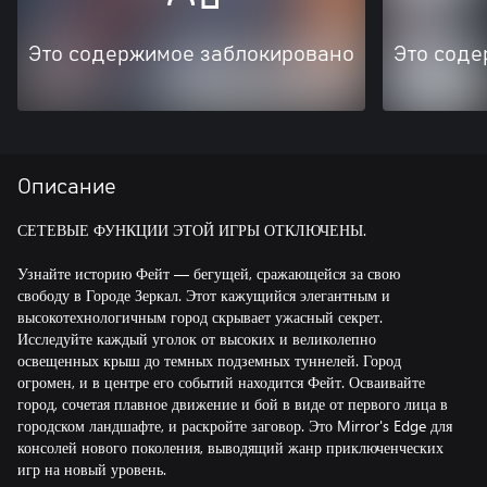
Это содержимое заблокировано
Это соде
Описание
СЕТЕВЫЕ ФУНКЦИИ ЭТОЙ ИГРЫ ОТКЛЮЧЕНЫ.
Узнайте историю Фейт — бегущей, сражающейся за свою
свободу в Городе Зеркал. Этот кажущийся элегантным и
высокотехнологичным город скрывает ужасный секрет.
Исследуйте каждый уголок от высоких и великолепно
освещенных крыш до темных подземных туннелей. Город
огромен, и в центре его событий находится Фейт. Осваивайте
город, сочетая плавное движение и бой в виде от первого лица в
городском ландшафте, и раскройте заговор. Это Mirror's Edge для
консолей нового поколения, выводящий жанр приключенческих
игр на новый уровень.