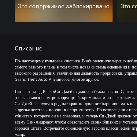
Это содержимое заблокировано
Это с
Описание
По-настоящему культовая классика. В обновленную версию доб
самого разного плана, в том числе новая система освещения и п
высокого разрешения, увеличенная дальность прорисовки, управ
Grand Theft Auto V и многое, многое другое.
Пять лет назад Карл «Си-Джей» Джонсон бежал из Лос-Сантоса –
разрываемого изнутри коррупцией, криминалом и наркотиками. Т
Си-Джей вернулся в родные края, но дома все паршиво: мать поги
а друзья детства – по уши в неприятностях. По возвращении пара
убийство, которого он не совершал, и теперь Си-Джей должен от
всему Сан-Андреасу, чтобы обезопасить своих близких и устано
городов штата. Встречайте обновленную версию классической игр
жанр.