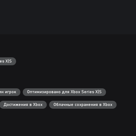
es X|S
ин игрок
Оптимизировано для Xbox Series X|S
Достижения в Xbox
Облачные сохранения в Xbox