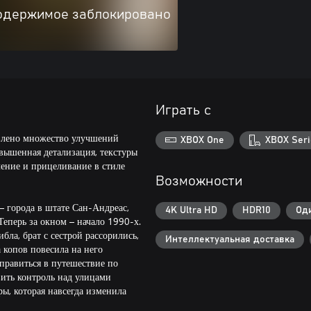
одержимое заблокировано
Играть с
авлено множество улучшений
XBOX One
XBOX Seri
овышенная детализация, текстуры
ление и прицеливание в стиле
Возможности
 города в штате Сан-Андреас,
4K Ultra HD
HDR10
Од
еперь за окном – начало 1990-х.
бла, брат с сестрой рассорились,
Интеллектуальная доставка
 копов повесила на него
правиться в путешествие по
вить контроль над улицами
ы, которая навсегда изменила